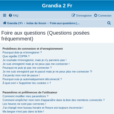
Grandia 2 Fr
FAQ
S’enregistrer
Connexion
R
Grandia 2 Fr
Index du forum
Foire aux questions (Questions posées fréquemment)
e
Foire aux questions (Questions posées
c
fréquemment)
h
e
Problèmes de connexion et d’enregistrement
Pourquoi dois-je m’enregistrer ?
r
Que signifie COPPA ?
c
Je souhaite m’enregistrer, mais je n’y parviens pas !
Je suis enregistré mais je ne peux pas me connecter !
h
Pourquoi ne puis-je pas me connecter ?
Je me suis enregistré par le passé mais je ne peux plus me connecter ?!
e
J’ai perdu mon mot de passe !
r
Pourquoi suis-je automatiquement déconnecté ?
À quoi sert « Supprimer les cookies » ?
Paramètres et préférences de l’utilisateur
Comment modifier mes paramètres ?
Comment empêcher mon nom d’apparaître dans la liste des membres connectés ?
Les heures ne sont pas correctes !
J’ai changé mon fuseau horaire et l’heure est toujours incorrecte !
Ma langue n’est pas dans la liste !