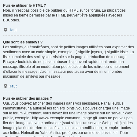
Puis-je utiliser le HTML ?
Non, il n’est pas possible de publier du HTML sur ce forum. La plupart des
mises en forme permises par le HTML peuvent être appliquées avec les
BBCodes.
Haut
Que sont les smileys ?
Les smileys, ou émoticônes, sont de petites images utilisées pour exprimer des
sentiments avec un code simple, exemple : :) signifie joyeux, :( signifie triste. La
liste complète des smileys est visible sur la page de rédaction de message.
Essayez toutefois de ne pas en abuser. Ils peuvent rapidement rendre un
message illisible et un modérateur peut décider de les retirer ou simplement
d’effacer le message. L’administrateur peut aussi avoir défini un nombre
maximum de smileys par message.
Haut
Puis-je publier des images ?
Oui, vous pouvez afficher des images dans vos messages. Par ailleurs, si
l’administrateur a autorisé les fichiers joints, vous pouvez charger une image
sur le forum. Autrement, vous devez lier une image placée sur un serveur Web
public, exemple : http://www.exemple.com/mon-image.gif. Vous ne pouvez pas
lier des images de votre ordinateur (sauf si c’est un serveur Web public) ni des
images placées derrière des mécanismes d’authentification, exemple : boîtes
aux lettres Hotmail ou Yahoo!, sites protégés par un mot de passe, etc. Pour