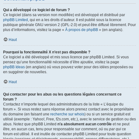
Qui a développé ce logiciel de forum ?
Ce logiciel (dans sa version non modifiée) est développé et distribué par
phpBB Limited
, qui en a les droits d’auteur. Il est publié sous la licence
publique générale GNU version 2 (GPL-2.0) et peut être diffusé librement. Pour
plus d’informations, visitez la page «
À propos de phpBB
» (en anglais).
Haut
Pourquoi la fonctionnalité X n’est pas disponible ?
Ce logiciel a été développé et mis sous licence par phpBB Limited. Si vous
pensez qu’une fonctionnalité nécessite d’être ajoutée, visitez la page
phpBB Ideas
(en anglais) où vous pouvez voter pour des idées proposées ou
en suggérer de nouvelles.
Haut
Qui contacter pour les abus ou les questions légales concernant ce
forum ?
Contactez n’importe lequel des administrateurs de la liste « L’équipe du
forum ». Si vous restez sans réponse alors prenez contact avec le propriétaire
du domaine (en faisant une
recherche sur whois
) ou si un service gratuit est
utilisé (exemple : Yahoo!, Free, f2s.com, etc.), avec le service de gestion ou des
abus. Notez que phpBB Limited
n’a absolument aucun contrôle
et ne peut
être, en aucun cas, tenu pour responsable sur
comment
,
où
ou
par qui
ce
forum est utilisé. Il est inutile de contacter phpBB Limited pour toute question