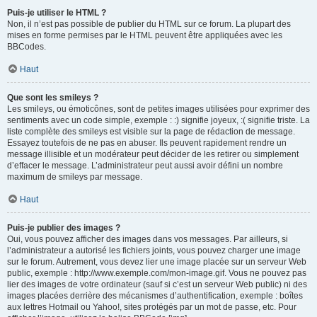
Puis-je utiliser le HTML ?
Non, il n’est pas possible de publier du HTML sur ce forum. La plupart des
mises en forme permises par le HTML peuvent être appliquées avec les
BBCodes.
Haut
Que sont les smileys ?
Les smileys, ou émoticônes, sont de petites images utilisées pour exprimer des
sentiments avec un code simple, exemple : :) signifie joyeux, :( signifie triste. La
liste complète des smileys est visible sur la page de rédaction de message.
Essayez toutefois de ne pas en abuser. Ils peuvent rapidement rendre un
message illisible et un modérateur peut décider de les retirer ou simplement
d’effacer le message. L’administrateur peut aussi avoir défini un nombre
maximum de smileys par message.
Haut
Puis-je publier des images ?
Oui, vous pouvez afficher des images dans vos messages. Par ailleurs, si
l’administrateur a autorisé les fichiers joints, vous pouvez charger une image
sur le forum. Autrement, vous devez lier une image placée sur un serveur Web
public, exemple : http://www.exemple.com/mon-image.gif. Vous ne pouvez pas
lier des images de votre ordinateur (sauf si c’est un serveur Web public) ni des
images placées derrière des mécanismes d’authentification, exemple : boîtes
aux lettres Hotmail ou Yahoo!, sites protégés par un mot de passe, etc. Pour