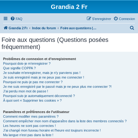
Grandia 2 Fr
FAQ
S’enregistrer
Connexion
R
Grandia 2 Fr
Index du forum
Foire aux questions (Questions posées fréquemment)
e
Foire aux questions (Questions posées
c
fréquemment)
h
e
Problèmes de connexion et d’enregistrement
Pourquoi dois-je m’enregistrer ?
r
Que signifie COPPA ?
c
Je souhaite m’enregistrer, mais je n’y parviens pas !
Je suis enregistré mais je ne peux pas me connecter !
h
Pourquoi ne puis-je pas me connecter ?
Je me suis enregistré par le passé mais je ne peux plus me connecter ?!
e
J’ai perdu mon mot de passe !
r
Pourquoi suis-je automatiquement déconnecté ?
À quoi sert « Supprimer les cookies » ?
Paramètres et préférences de l’utilisateur
Comment modifier mes paramètres ?
Comment empêcher mon nom d’apparaître dans la liste des membres connectés ?
Les heures ne sont pas correctes !
J’ai changé mon fuseau horaire et l’heure est toujours incorrecte !
Ma langue n’est pas dans la liste !