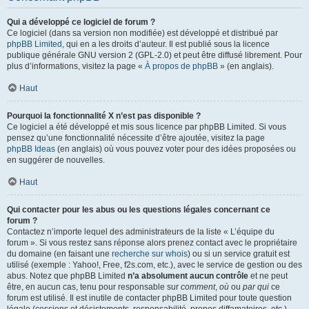
Qui a développé ce logiciel de forum ?
Ce logiciel (dans sa version non modifiée) est développé et distribué par
phpBB Limited
, qui en a les droits d’auteur. Il est publié sous la licence
publique générale GNU version 2 (GPL-2.0) et peut être diffusé librement. Pour
plus d’informations, visitez la page «
À propos de phpBB
» (en anglais).
Haut
Pourquoi la fonctionnalité X n’est pas disponible ?
Ce logiciel a été développé et mis sous licence par phpBB Limited. Si vous
pensez qu’une fonctionnalité nécessite d’être ajoutée, visitez la page
phpBB Ideas
(en anglais) où vous pouvez voter pour des idées proposées ou
en suggérer de nouvelles.
Haut
Qui contacter pour les abus ou les questions légales concernant ce
forum ?
Contactez n’importe lequel des administrateurs de la liste « L’équipe du
forum ». Si vous restez sans réponse alors prenez contact avec le propriétaire
du domaine (en faisant une
recherche sur whois
) ou si un service gratuit est
utilisé (exemple : Yahoo!, Free, f2s.com, etc.), avec le service de gestion ou des
abus. Notez que phpBB Limited
n’a absolument aucun contrôle
et ne peut
être, en aucun cas, tenu pour responsable sur
comment
,
où
ou
par qui
ce
forum est utilisé. Il est inutile de contacter phpBB Limited pour toute question