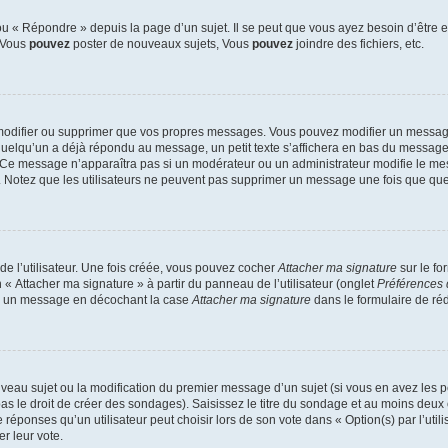
 « Répondre » depuis la page d’un sujet. Il se peut que vous ayez besoin d’être e
: Vous
pouvez
poster de nouveaux sujets, Vous
pouvez
joindre des fichiers, etc.
modifier ou supprimer que vos propres messages. Vous pouvez modifier un message
lqu’un a déjà répondu au message, un petit texte s’affichera en bas du message ind
n. Ce message n’apparaîtra pas si un modérateur ou un administrateur modifie le mes
ive. Notez que les utilisateurs ne peuvent pas supprimer un message une fois que qu
e l’utilisateur. Une fois créée, vous pouvez cocher
Attacher ma signature
sur le fo
 « Attacher ma signature » à partir du panneau de l’utilisateur (onglet
Préférences 
 à un message en décochant la case
Attacher ma signature
dans le formulaire de ré
ouveau sujet ou la modification du premier message d’un sujet (si vous en avez les p
 le droit de créer des sondages). Saisissez le titre du sondage et au moins deux o
onses qu’un utilisateur peut choisir lors de son vote dans « Option(s) par l’utilis
er leur vote.