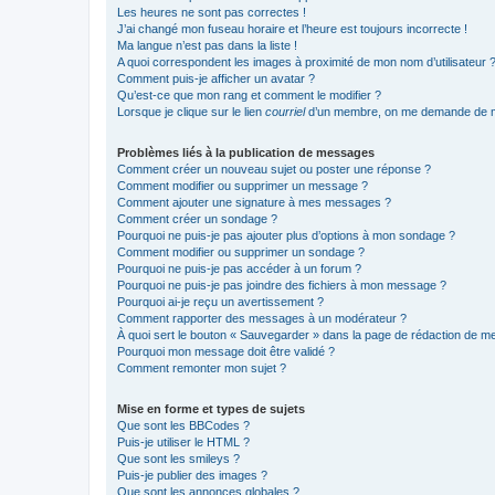
Les heures ne sont pas correctes !
J’ai changé mon fuseau horaire et l’heure est toujours incorrecte !
Ma langue n’est pas dans la liste !
A quoi correspondent les images à proximité de mon nom d’utilisateur 
Comment puis-je afficher un avatar ?
Qu’est-ce que mon rang et comment le modifier ?
Lorsque je clique sur le lien
courriel
d’un membre, on me demande de m
Problèmes liés à la publication de messages
Comment créer un nouveau sujet ou poster une réponse ?
Comment modifier ou supprimer un message ?
Comment ajouter une signature à mes messages ?
Comment créer un sondage ?
Pourquoi ne puis-je pas ajouter plus d’options à mon sondage ?
Comment modifier ou supprimer un sondage ?
Pourquoi ne puis-je pas accéder à un forum ?
Pourquoi ne puis-je pas joindre des fichiers à mon message ?
Pourquoi ai-je reçu un avertissement ?
Comment rapporter des messages à un modérateur ?
À quoi sert le bouton « Sauvegarder » dans la page de rédaction de 
Pourquoi mon message doit être validé ?
Comment remonter mon sujet ?
Mise en forme et types de sujets
Que sont les BBCodes ?
Puis-je utiliser le HTML ?
Que sont les smileys ?
Puis-je publier des images ?
Que sont les annonces globales ?