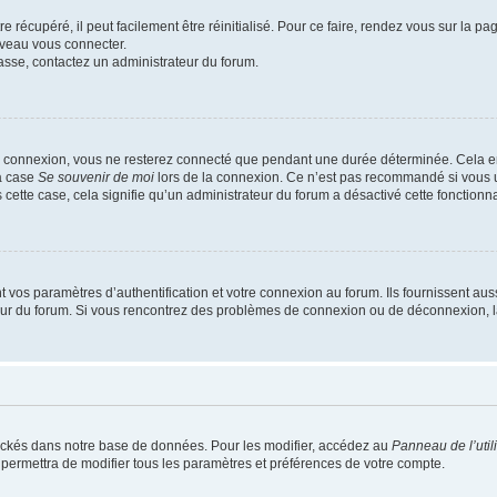
 récupéré, il peut facilement être réinitialisé. Pour ce faire, rendez vous sur la p
uveau vous connecter.
passe, contactez un administrateur du forum.
e connexion, vous ne resterez connecté que pendant une durée déterminée. Cela em
la case
Se souvenir de moi
lors de la connexion. Ce n’est pas recommandé si vous u
s cette case, cela signifie qu’un administrateur du forum a désactivé cette fonctionna
os paramètres d’authentification et votre connexion au forum. Ils fournissent aussi
teur du forum. Si vous rencontrez des problèmes de connexion ou de déconnexion, l
ockés dans notre base de données. Pour les modifier, accédez au
Panneau de l’util
 permettra de modifier tous les paramètres et préférences de votre compte.