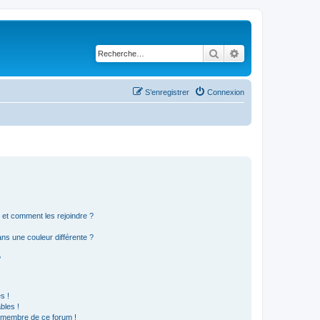
Rechercher
Recherche avancé
S’enregistrer
Connexion
s et comment les rejoindre ?
s une couleur différente ?
?
s !
bles !
n membre de ce forum !