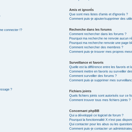
Amis et ignorés
Que sont mes listes d’amis et d’ignorés ?
?
Comment puis-je ajouter/supprimer des utilis
Recherche dans les forums
e connecter !?
Comment rechercher dans les forums ?
Pourquoi ma recherche ne renvoie aucun ré
Pourquoi ma recherche renvoie une page bl
Comment rechercher des membres ?
Comment puis-je trouver mes propres mess
Surveillance et favoris
Quelle est la différence entre les favoris et l
Comment mettre en favoris ou surveiller des
Comment surveiller des forums ?
Comment puis-je supprimer mes surveillanc
message ?
Fichiers joints
Quels fichiers joints sont autorisés sur ce f
Comment trouver tous mes fichiers joints ?
Concernant phpBB
Qui a développé ce logiciel de forum ?
Pourquoi la fonctionnalité X n’est pas dispon
Qui contacter pour les abus ou les questio
Comment puis-je contacter un administrateu