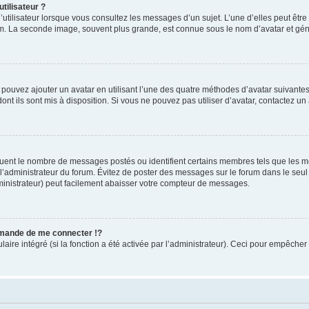
tilisateur ?
utilisateur lorsque vous consultez les messages d’un sujet. L’une d’elles peut êtr
rum. La seconde image, souvent plus grande, est connue sous le nom d’avatar et 
s pouvez ajouter un avatar en utilisant l’une des quatre méthodes d’avatar suivantes 
ont ils sont mis à disposition. Si vous ne pouvez pas utiliser d’avatar, contactez un
iquent le nombre de messages postés ou identifient certains membres tels que les 
ar l’administrateur du forum. Évitez de poster des messages sur le forum dans le seu
ministrateur) peut facilement abaisser votre compteur de messages.
mande de me connecter !?
re intégré (si la fonction a été activée par l’administrateur). Ceci pour empêcher l’u