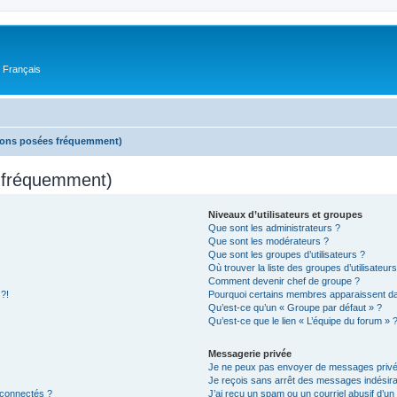
n Français
tions posées fréquemment)
s fréquemment)
Niveaux d’utilisateurs et groupes
Que sont les administrateurs ?
Que sont les modérateurs ?
Que sont les groupes d’utilisateurs ?
Où trouver la liste des groupes d’utilisateur
Comment devenir chef de groupe ?
 ?!
Pourquoi certains membres apparaissent dan
Qu’est-ce qu’un « Groupe par défaut » ?
Qu’est-ce que le lien « L’équipe du forum » 
Messagerie privée
Je ne peux pas envoyer de messages privé
Je reçois sans arrêt des messages indésira
 connectés ?
J’ai reçu un spam ou un courriel abusif d’u