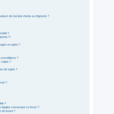
ateurs de ma liste d’amis ou d’ignorés ?
sultat ?
anche ?!
ages et sujets ?
a surveillance ?
 sujets ?
es de sujets ?
orum ?
ible ?
ns légales concernant ce forum ?
r du forum ?