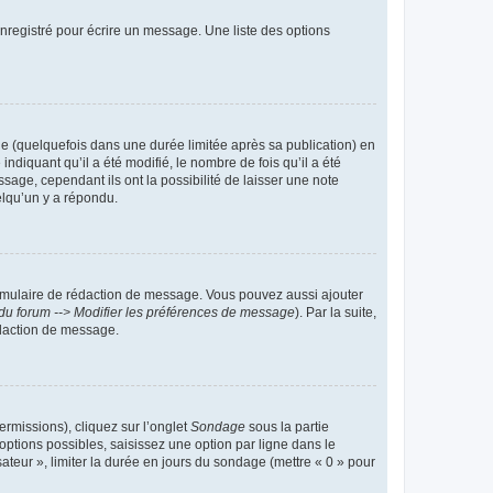
nregistré pour écrire un message. Une liste des options
 (quelquefois dans une durée limitée après sa publication) en
iquant qu’il a été modifié, le nombre de fois qu’il a été
sage, cependant ils ont la possibilité de laisser une note
elqu’un y a répondu.
rmulaire de rédaction de message. Vous pouvez aussi ajouter
du forum --> Modifier les préférences de message
). Par la suite,
daction de message.
ermissions), cliquez sur l’onglet
Sondage
sous la partie
ptions possibles, saisissez une option par ligne dans le
ateur », limiter la durée en jours du sondage (mettre « 0 » pour