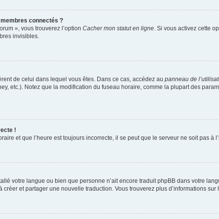
s membres connectés ?
forum », vous trouverez l’option
Cacher mon statut en ligne
. Si vous activez cette o
es invisibles.
ifférent de celui dans lequel vous êtes. Dans ce cas, accédez au
panneau de l’utilisa
ney, etc.). Notez que la modification du fuseau horaire, comme la plupart des para
ecte !
aire et que l’heure est toujours incorrecte, il se peut que le serveur ne soit pas à
installé votre langue ou bien que personne n’ait encore traduit phpBB dans votre l
s à créer et partager une nouvelle traduction. Vous trouverez plus d’informations sur l