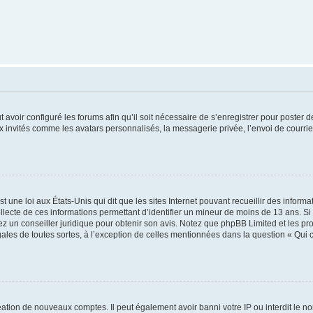
t avoir configuré les forums afin qu’il soit nécessaire de s’enregistrer pour poster
x invités comme les avatars personnalisés, la messagerie privée, l’envoi de courri
t une loi aux États-Unis qui dit que les sites Internet pouvant recueillir des infor
ollecte de ces informations permettant d’identifier un mineur de moins de 13 ans. S
tez un conseiller juridique pour obtenir son avis. Notez que phpBB Limited et les pr
gales de toutes sortes, à l’exception de celles mentionnées dans la question « Qui
réation de nouveaux comptes. Il peut également avoir banni votre IP ou interdit le no