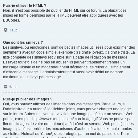
Puis-je utiliser le HTML ?
Non, il n’est pas possible de publier du HTML sur ce forum. La plupart des
mises en forme permises par le HTML peuvent être appliquées avec les
BBCodes.
Haut
Que sont les smileys ?
Les smileys, ou émoticônes, sont de petites images utilisées pour exprimer des
sentiments avec un code simple, exemple : :) signifie joyeux, :( signifie triste. La
liste complète des smileys est visible sur la page de rédaction de message.
Essayez toutefois de ne pas en abuser. Ils peuvent rapidement rendre un
message illisible et un modérateur peut décider de les retirer ou simplement
d’effacer le message. L’administrateur peut aussi avoir défini un nombre
maximum de smileys par message.
Haut
Puis-je publier des images ?
Oui, vous pouvez afficher des images dans vos messages. Par ailleurs, si
l’administrateur a autorisé les fichiers joints, vous pouvez charger une image
sur le forum. Autrement, vous devez lier une image placée sur un serveur Web
public, exemple : http://www.exemple.com/mon-image.gif. Vous ne pouvez pas
lier des images de votre ordinateur (sauf si c’est un serveur Web public) ni des
images placées derrière des mécanismes d’authentification, exemple : boîtes
aux lettres Hotmail ou Yahoo!, sites protégés par un mot de passe, etc. Pour