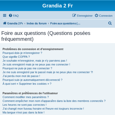
Grandia 2 Fr
FAQ
S’enregistrer
Connexion
R
Grandia 2 Fr
Index du forum
Foire aux questions (Questions posées fréquemment)
e
Foire aux questions (Questions posées
c
fréquemment)
h
e
Problèmes de connexion et d’enregistrement
Pourquoi dois-je m’enregistrer ?
r
Que signifie COPPA ?
c
Je souhaite m’enregistrer, mais je n’y parviens pas !
Je suis enregistré mais je ne peux pas me connecter !
h
Pourquoi ne puis-je pas me connecter ?
Je me suis enregistré par le passé mais je ne peux plus me connecter ?!
e
J’ai perdu mon mot de passe !
r
Pourquoi suis-je automatiquement déconnecté ?
À quoi sert « Supprimer les cookies » ?
Paramètres et préférences de l’utilisateur
Comment modifier mes paramètres ?
Comment empêcher mon nom d’apparaître dans la liste des membres connectés ?
Les heures ne sont pas correctes !
J’ai changé mon fuseau horaire et l’heure est toujours incorrecte !
Ma langue n’est pas dans la liste !