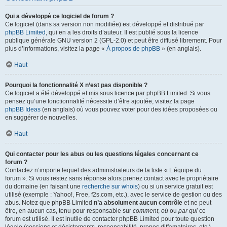
Qui a développé ce logiciel de forum ?
Ce logiciel (dans sa version non modifiée) est développé et distribué par
phpBB Limited
, qui en a les droits d’auteur. Il est publié sous la licence
publique générale GNU version 2 (GPL-2.0) et peut être diffusé librement. Pour
plus d’informations, visitez la page «
À propos de phpBB
» (en anglais).
Haut
Pourquoi la fonctionnalité X n’est pas disponible ?
Ce logiciel a été développé et mis sous licence par phpBB Limited. Si vous
pensez qu’une fonctionnalité nécessite d’être ajoutée, visitez la page
phpBB Ideas
(en anglais) où vous pouvez voter pour des idées proposées ou
en suggérer de nouvelles.
Haut
Qui contacter pour les abus ou les questions légales concernant ce
forum ?
Contactez n’importe lequel des administrateurs de la liste « L’équipe du
forum ». Si vous restez sans réponse alors prenez contact avec le propriétaire
du domaine (en faisant une
recherche sur whois
) ou si un service gratuit est
utilisé (exemple : Yahoo!, Free, f2s.com, etc.), avec le service de gestion ou des
abus. Notez que phpBB Limited
n’a absolument aucun contrôle
et ne peut
être, en aucun cas, tenu pour responsable sur
comment
,
où
ou
par qui
ce
forum est utilisé. Il est inutile de contacter phpBB Limited pour toute question