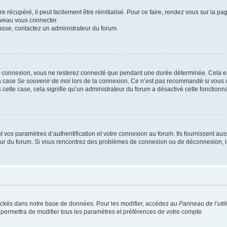
 récupéré, il peut facilement être réinitialisé. Pour ce faire, rendez vous sur la p
uveau vous connecter.
passe, contactez un administrateur du forum.
e connexion, vous ne resterez connecté que pendant une durée déterminée. Cela em
la case
Se souvenir de moi
lors de la connexion. Ce n’est pas recommandé si vous u
s cette case, cela signifie qu’un administrateur du forum a désactivé cette fonctionna
os paramètres d’authentification et votre connexion au forum. Ils fournissent aussi
teur du forum. Si vous rencontrez des problèmes de connexion ou de déconnexion, l
ockés dans notre base de données. Pour les modifier, accédez au
Panneau de l’util
 permettra de modifier tous les paramètres et préférences de votre compte.