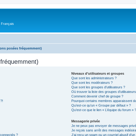
n Français
tions posées fréquemment)
s fréquemment)
Niveaux d’utilisateurs et groupes
Que sont les administrateurs ?
Que sont les modérateurs ?
Que sont les groupes d’utilisateurs ?
Où trouver la liste des groupes d’utilisateur
Comment devenir chef de groupe ?
 ?!
Pourquoi certains membres apparaissent dan
Qu’est-ce qu’un « Groupe par défaut » ?
Qu’est-ce que le lien « L’équipe du forum » 
Messagerie privée
Je ne peux pas envoyer de messages privé
Je reçois sans arrêt des messages indésira
 connectés ?
J’ai reçu un spam ou un courriel abusif d’u