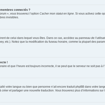
s membres connectés ?
forum », vous trouverez l’option
Cacher mon statut en ligne
. Si vous activez cette o
es invisibles.
ifférent de celui dans lequel vous êtes. Dans ce cas, accédez au
panneau de l’utilisa
ney, etc.). Notez que la modification du fuseau horaire, comme la plupart des para
ecte !
aire et que l’heure est toujours incorrecte, il se peut que le serveur ne soit pas à
installé votre langue ou bien que personne n’ait encore traduit phpBB dans votre l
s à créer et partager une nouvelle traduction. Vous trouverez plus d’informations sur l