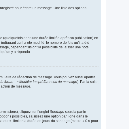
nregistré pour écrire un message. Une liste des options
 (quelquefois dans une durée limitée après sa publication) en
iquant qu’il a été modifié, le nombre de fois qu’il a été
sage, cependant ils ont la possibilité de laisser une note
elqu’un y a répondu.
rmulaire de rédaction de message. Vous pouvez aussi ajouter
du forum --> Modifier les préférences de message
). Par la suite,
daction de message.
ermissions), cliquez sur l’onglet
Sondage
sous la partie
ptions possibles, saisissez une option par ligne dans le
ateur », limiter la durée en jours du sondage (mettre « 0 » pour