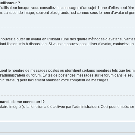
tilisateur ?
utilisateur lorsque vous consultez les messages d’un sujet. L’une d’elles peut êtr
rum. La seconde image, souvent plus grande, est connue sous le nom d’avatar et 
s pouvez ajouter un avatar en utilisant l’une des quatre méthodes d’avatar suivantes 
ont ils sont mis à disposition. Si vous ne pouvez pas utiliser d’avatar, contactez un
iquent le nombre de messages postés ou identifient certains membres tels que les 
ar l’administrateur du forum. Évitez de poster des messages sur le forum dans le seu
ministrateur) peut facilement abaisser votre compteur de messages.
mande de me connecter !?
re intégré (si la fonction a été activée par l’administrateur). Ceci pour empêcher l’u