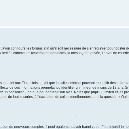
t avoir configuré les forums afin qu’il soit nécessaire de s’enregistrer pour poster
x invités comme les avatars personnalisés, la messagerie privée, l’envoi de courri
t une loi aux États-Unis qui dit que les sites Internet pouvant recueillir des infor
ollecte de ces informations permettant d’identifier un mineur de moins de 13 ans. S
tez un conseiller juridique pour obtenir son avis. Notez que phpBB Limited et les pr
gales de toutes sortes, à l’exception de celles mentionnées dans la question « Qui
réation de nouveaux comptes. Il peut également avoir banni votre IP ou interdit le no