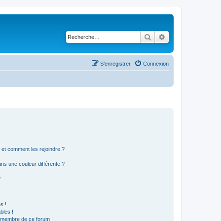
Rechercher
Recherche avancé
S’enregistrer
Connexion
s et comment les rejoindre ?
s une couleur différente ?
?
s !
bles !
n membre de ce forum !