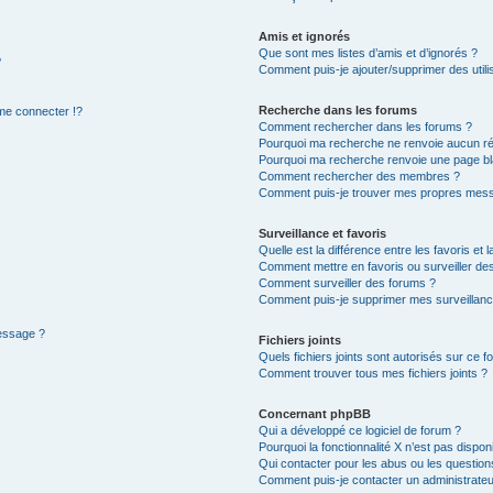
Amis et ignorés
Que sont mes listes d’amis et d’ignorés ?
?
Comment puis-je ajouter/supprimer des utilis
Recherche dans les forums
e connecter !?
Comment rechercher dans les forums ?
Pourquoi ma recherche ne renvoie aucun ré
Pourquoi ma recherche renvoie une page bl
Comment rechercher des membres ?
Comment puis-je trouver mes propres mess
Surveillance et favoris
Quelle est la différence entre les favoris et l
Comment mettre en favoris ou surveiller des
Comment surveiller des forums ?
Comment puis-je supprimer mes surveillanc
message ?
Fichiers joints
Quels fichiers joints sont autorisés sur ce f
Comment trouver tous mes fichiers joints ?
Concernant phpBB
Qui a développé ce logiciel de forum ?
Pourquoi la fonctionnalité X n’est pas dispon
Qui contacter pour les abus ou les questio
Comment puis-je contacter un administrateu