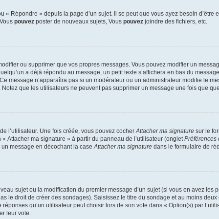
 « Répondre » depuis la page d’un sujet. Il se peut que vous ayez besoin d’être e
: Vous
pouvez
poster de nouveaux sujets, Vous
pouvez
joindre des fichiers, etc.
modifier ou supprimer que vos propres messages. Vous pouvez modifier un message
lqu’un a déjà répondu au message, un petit texte s’affichera en bas du message ind
n. Ce message n’apparaîtra pas si un modérateur ou un administrateur modifie le mes
ive. Notez que les utilisateurs ne peuvent pas supprimer un message une fois que qu
e l’utilisateur. Une fois créée, vous pouvez cocher
Attacher ma signature
sur le fo
 « Attacher ma signature » à partir du panneau de l’utilisateur (onglet
Préférences 
 à un message en décochant la case
Attacher ma signature
dans le formulaire de ré
ouveau sujet ou la modification du premier message d’un sujet (si vous en avez les p
 le droit de créer des sondages). Saisissez le titre du sondage et au moins deux o
onses qu’un utilisateur peut choisir lors de son vote dans « Option(s) par l’utilis
er leur vote.