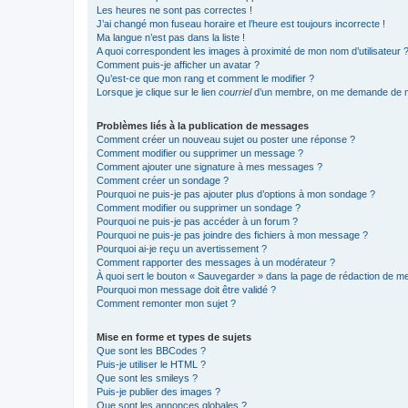
Les heures ne sont pas correctes !
J’ai changé mon fuseau horaire et l’heure est toujours incorrecte !
Ma langue n’est pas dans la liste !
A quoi correspondent les images à proximité de mon nom d’utilisateur 
Comment puis-je afficher un avatar ?
Qu’est-ce que mon rang et comment le modifier ?
Lorsque je clique sur le lien
courriel
d’un membre, on me demande de m
Problèmes liés à la publication de messages
Comment créer un nouveau sujet ou poster une réponse ?
Comment modifier ou supprimer un message ?
Comment ajouter une signature à mes messages ?
Comment créer un sondage ?
Pourquoi ne puis-je pas ajouter plus d’options à mon sondage ?
Comment modifier ou supprimer un sondage ?
Pourquoi ne puis-je pas accéder à un forum ?
Pourquoi ne puis-je pas joindre des fichiers à mon message ?
Pourquoi ai-je reçu un avertissement ?
Comment rapporter des messages à un modérateur ?
À quoi sert le bouton « Sauvegarder » dans la page de rédaction de 
Pourquoi mon message doit être validé ?
Comment remonter mon sujet ?
Mise en forme et types de sujets
Que sont les BBCodes ?
Puis-je utiliser le HTML ?
Que sont les smileys ?
Puis-je publier des images ?
Que sont les annonces globales ?