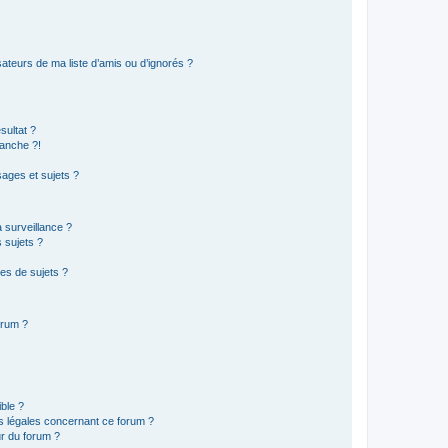
ateurs de ma liste d’amis ou d’ignorés ?
sultat ?
anche ?!
ages et sujets ?
a surveillance ?
 sujets ?
es de sujets ?
orum ?
ible ?
ns légales concernant ce forum ?
r du forum ?