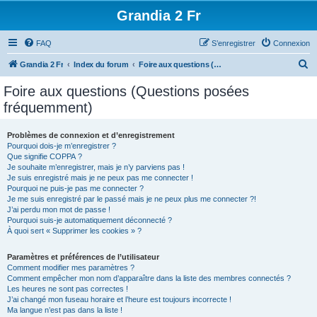
Grandia 2 Fr
FAQ
S’enregistrer
Connexion
R
Grandia 2 Fr
Index du forum
Foire aux questions (Questions posées fréquemment)
e
Foire aux questions (Questions posées
c
fréquemment)
h
e
Problèmes de connexion et d’enregistrement
Pourquoi dois-je m’enregistrer ?
r
Que signifie COPPA ?
c
Je souhaite m’enregistrer, mais je n’y parviens pas !
Je suis enregistré mais je ne peux pas me connecter !
h
Pourquoi ne puis-je pas me connecter ?
Je me suis enregistré par le passé mais je ne peux plus me connecter ?!
e
J’ai perdu mon mot de passe !
r
Pourquoi suis-je automatiquement déconnecté ?
À quoi sert « Supprimer les cookies » ?
Paramètres et préférences de l’utilisateur
Comment modifier mes paramètres ?
Comment empêcher mon nom d’apparaître dans la liste des membres connectés ?
Les heures ne sont pas correctes !
J’ai changé mon fuseau horaire et l’heure est toujours incorrecte !
Ma langue n’est pas dans la liste !