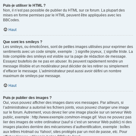
Puis-je utiliser le HTML ?
Non, il n’est pas possible de publier du HTML sur ce forum. La plupart des
mises en forme permises par le HTML peuvent être appliquées avec les
BBCodes.
Haut
Que sont les smileys ?
Les smileys, ou émoticônes, sont de petites images utilisées pour exprimer des
sentiments avec un code simple, exemple : :) signifie joyeux, :( signifie triste. La
liste complète des smileys est visible sur la page de rédaction de message.
Essayez toutefois de ne pas en abuser. Ils peuvent rapidement rendre un
message illisible et un modérateur peut décider de les retirer ou simplement
d’effacer le message. L’administrateur peut aussi avoir défini un nombre
maximum de smileys par message.
Haut
Puis-je publier des images ?
Oui, vous pouvez afficher des images dans vos messages. Par ailleurs, si
l’administrateur a autorisé les fichiers joints, vous pouvez charger une image
sur le forum. Autrement, vous devez lier une image placée sur un serveur Web
public, exemple : http://www.exemple.com/mon-image.gif. Vous ne pouvez pas
lier des images de votre ordinateur (sauf si c’est un serveur Web public) ni des
images placées derrière des mécanismes d’authentification, exemple : boîtes
aux lettres Hotmail ou Yahoo!, sites protégés par un mot de passe, etc. Pour