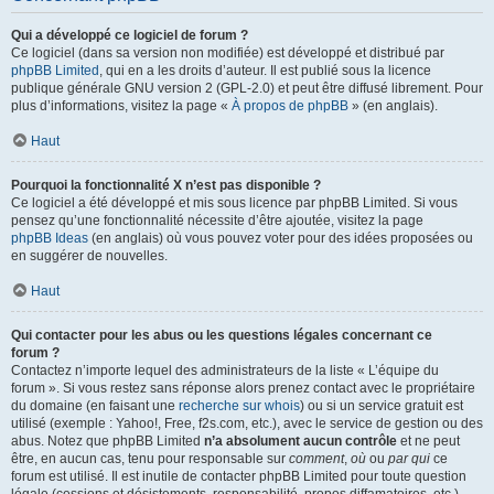
Qui a développé ce logiciel de forum ?
Ce logiciel (dans sa version non modifiée) est développé et distribué par
phpBB Limited
, qui en a les droits d’auteur. Il est publié sous la licence
publique générale GNU version 2 (GPL-2.0) et peut être diffusé librement. Pour
plus d’informations, visitez la page «
À propos de phpBB
» (en anglais).
Haut
Pourquoi la fonctionnalité X n’est pas disponible ?
Ce logiciel a été développé et mis sous licence par phpBB Limited. Si vous
pensez qu’une fonctionnalité nécessite d’être ajoutée, visitez la page
phpBB Ideas
(en anglais) où vous pouvez voter pour des idées proposées ou
en suggérer de nouvelles.
Haut
Qui contacter pour les abus ou les questions légales concernant ce
forum ?
Contactez n’importe lequel des administrateurs de la liste « L’équipe du
forum ». Si vous restez sans réponse alors prenez contact avec le propriétaire
du domaine (en faisant une
recherche sur whois
) ou si un service gratuit est
utilisé (exemple : Yahoo!, Free, f2s.com, etc.), avec le service de gestion ou des
abus. Notez que phpBB Limited
n’a absolument aucun contrôle
et ne peut
être, en aucun cas, tenu pour responsable sur
comment
,
où
ou
par qui
ce
forum est utilisé. Il est inutile de contacter phpBB Limited pour toute question