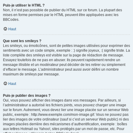
Puis-je utiliser le HTML ?
Non, il n’est pas possible de publier du HTML sur ce forum. La plupart des
mises en forme permises par le HTML peuvent être appliquées avec les
BBCodes.
Haut
Que sont les smileys ?
Les smileys, ou émoticônes, sont de petites images utilisées pour exprimer des
sentiments avec un code simple, exemple : :) signifie joyeux, :( signifie triste. La
liste complète des smileys est visible sur la page de rédaction de message.
Essayez toutefois de ne pas en abuser. Ils peuvent rapidement rendre un
message illisible et un modérateur peut décider de les retirer ou simplement
d’effacer le message. L’administrateur peut aussi avoir défini un nombre
maximum de smileys par message.
Haut
Puis-je publier des images ?
Oui, vous pouvez afficher des images dans vos messages. Par ailleurs, si
l’administrateur a autorisé les fichiers joints, vous pouvez charger une image
sur le forum. Autrement, vous devez lier une image placée sur un serveur Web
public, exemple : http://www.exemple.com/mon-image.gif. Vous ne pouvez pas
lier des images de votre ordinateur (sauf si c’est un serveur Web public) ni des
images placées derrière des mécanismes d’authentification, exemple : boîtes
aux lettres Hotmail ou Yahoo!, sites protégés par un mot de passe, etc. Pour