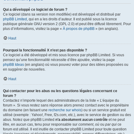
Qui a développé ce logiciel de forum ?
Ce logiciel (dans sa version non modifiée) est développé et distribué par
phpBB Limited
, qui en a les droits d’auteur. Il est publié sous la licence
publique générale GNU version 2 (GPL-2.0) et peut être diffusé librement. Pour
plus d’informations, visitez la page «
À propos de phpBB
» (en anglais).
Haut
Pourquoi la fonctionnalité X n’est pas disponible ?
Ce logiciel a été développé et mis sous licence par phpBB Limited. Si vous
pensez qu’une fonctionnalité nécessite d’être ajoutée, visitez la page
phpBB Ideas
(en anglais) où vous pouvez voter pour des idées proposées ou
en suggérer de nouvelles.
Haut
Qui contacter pour les abus ou les questions légales concernant ce
forum ?
Contactez n’importe lequel des administrateurs de la liste « L’équipe du
forum ». Si vous restez sans réponse alors prenez contact avec le propriétaire
du domaine (en faisant une
recherche sur whois
) ou si un service gratuit est
utilisé (exemple : Yahoo!, Free, f2s.com, etc.), avec le service de gestion ou des
abus. Notez que phpBB Limited
n’a absolument aucun contrôle
et ne peut
être, en aucun cas, tenu pour responsable sur
comment
,
où
ou
par qui
ce
forum est utilisé. Il est inutile de contacter phpBB Limited pour toute question