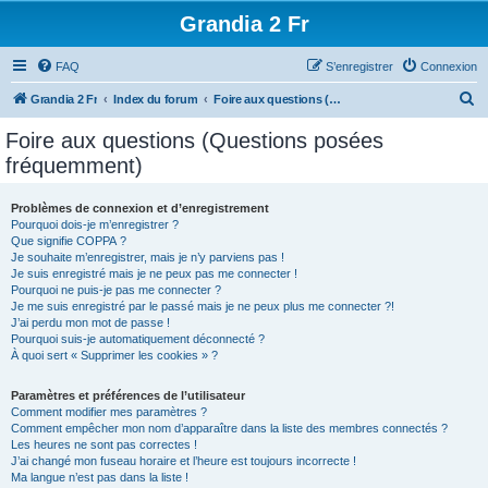
Grandia 2 Fr
FAQ
S’enregistrer
Connexion
R
Grandia 2 Fr
Index du forum
Foire aux questions (Questions posées fréquemment)
e
Foire aux questions (Questions posées
c
fréquemment)
h
e
Problèmes de connexion et d’enregistrement
Pourquoi dois-je m’enregistrer ?
r
Que signifie COPPA ?
c
Je souhaite m’enregistrer, mais je n’y parviens pas !
Je suis enregistré mais je ne peux pas me connecter !
h
Pourquoi ne puis-je pas me connecter ?
Je me suis enregistré par le passé mais je ne peux plus me connecter ?!
e
J’ai perdu mon mot de passe !
r
Pourquoi suis-je automatiquement déconnecté ?
À quoi sert « Supprimer les cookies » ?
Paramètres et préférences de l’utilisateur
Comment modifier mes paramètres ?
Comment empêcher mon nom d’apparaître dans la liste des membres connectés ?
Les heures ne sont pas correctes !
J’ai changé mon fuseau horaire et l’heure est toujours incorrecte !
Ma langue n’est pas dans la liste !