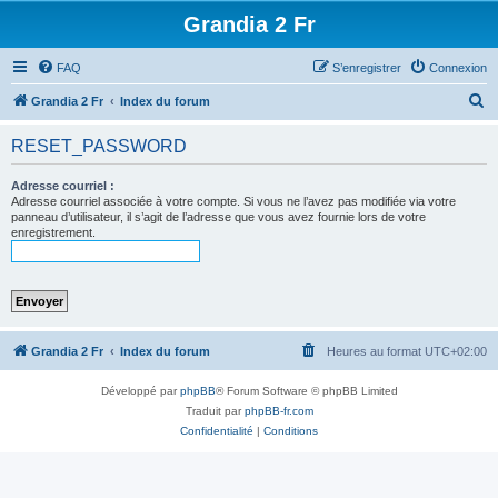
Grandia 2 Fr
FAQ
S’enregistrer
Connexion
R
Grandia 2 Fr
Index du forum
e
RESET_PASSWORD
c
h
Adresse courriel :
Adresse courriel associée à votre compte. Si vous ne l’avez pas modifiée via votre
e
panneau d’utilisateur, il s’agit de l’adresse que vous avez fournie lors de votre
enregistrement.
r
c
h
e
r
Grandia 2 Fr
Index du forum
Heures au format
UTC+02:00
Développé par
phpBB
® Forum Software © phpBB Limited
Traduit par
phpBB-fr.com
Confidentialité
|
Conditions