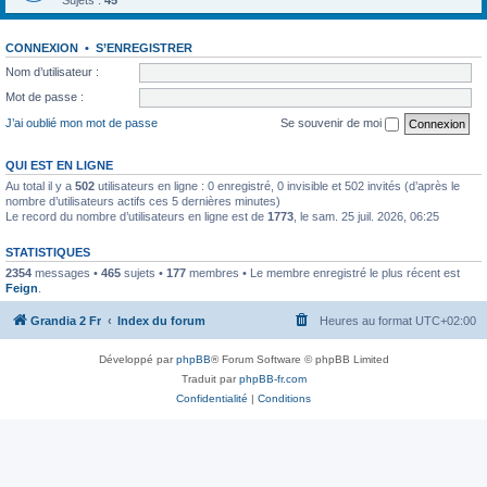
Sujets :
45
CONNEXION
•
S’ENREGISTRER
Nom d’utilisateur :
Mot de passe :
J’ai oublié mon mot de passe
Se souvenir de moi
QUI EST EN LIGNE
Au total il y a
502
utilisateurs en ligne : 0 enregistré, 0 invisible et 502 invités (d’après le
nombre d’utilisateurs actifs ces 5 dernières minutes)
Le record du nombre d’utilisateurs en ligne est de
1773
, le sam. 25 juil. 2026, 06:25
STATISTIQUES
2354
messages •
465
sujets •
177
membres • Le membre enregistré le plus récent est
Feign
.
Grandia 2 Fr
Index du forum
Heures au format
UTC+02:00
Développé par
phpBB
® Forum Software © phpBB Limited
Traduit par
phpBB-fr.com
Confidentialité
|
Conditions