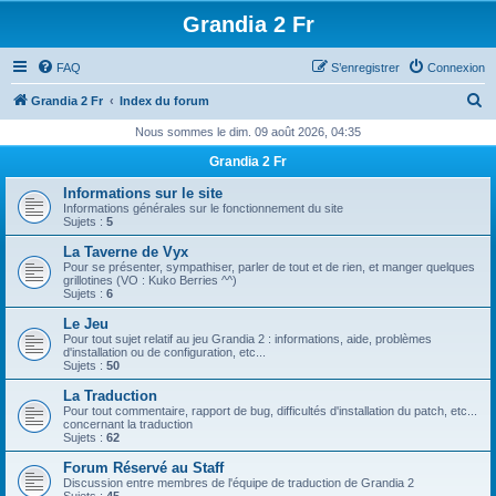
Grandia 2 Fr
FAQ
S’enregistrer
Connexion
R
Grandia 2 Fr
Index du forum
e
Nous sommes le dim. 09 août 2026, 04:35
c
Grandia 2 Fr
h
Informations sur le site
e
Informations générales sur le fonctionnement du site
Sujets :
5
r
La Taverne de Vyx
c
Pour se présenter, sympathiser, parler de tout et de rien, et manger quelques
grillotines (VO : Kuko Berries ^^)
h
Sujets :
6
e
Le Jeu
Pour tout sujet relatif au jeu Grandia 2 : informations, aide, problèmes
r
d'installation ou de configuration, etc...
Sujets :
50
La Traduction
Pour tout commentaire, rapport de bug, difficultés d'installation du patch, etc...
concernant la traduction
Sujets :
62
Forum Réservé au Staff
Discussion entre membres de l'équipe de traduction de Grandia 2