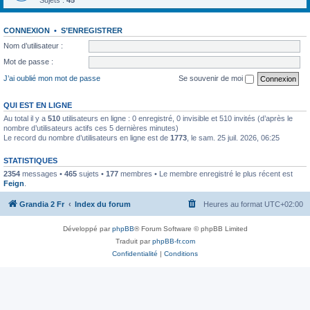
Sujets :
45
CONNEXION
•
S’ENREGISTRER
Nom d’utilisateur :
Mot de passe :
J’ai oublié mon mot de passe
Se souvenir de moi
QUI EST EN LIGNE
Au total il y a
510
utilisateurs en ligne : 0 enregistré, 0 invisible et 510 invités (d’après le
nombre d’utilisateurs actifs ces 5 dernières minutes)
Le record du nombre d’utilisateurs en ligne est de
1773
, le sam. 25 juil. 2026, 06:25
STATISTIQUES
2354
messages •
465
sujets •
177
membres • Le membre enregistré le plus récent est
Feign
.
Grandia 2 Fr
Index du forum
Heures au format
UTC+02:00
Développé par
phpBB
® Forum Software © phpBB Limited
Traduit par
phpBB-fr.com
Confidentialité
|
Conditions