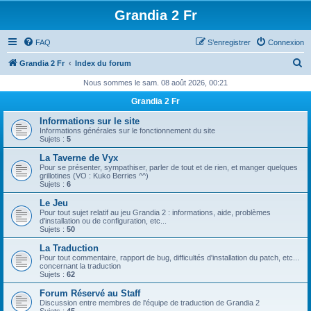
Grandia 2 Fr
FAQ
S’enregistrer
Connexion
R
Grandia 2 Fr
Index du forum
e
Nous sommes le sam. 08 août 2026, 00:21
c
Grandia 2 Fr
h
Informations sur le site
e
Informations générales sur le fonctionnement du site
Sujets :
5
r
La Taverne de Vyx
c
Pour se présenter, sympathiser, parler de tout et de rien, et manger quelques
grillotines (VO : Kuko Berries ^^)
h
Sujets :
6
e
Le Jeu
Pour tout sujet relatif au jeu Grandia 2 : informations, aide, problèmes
r
d'installation ou de configuration, etc...
Sujets :
50
La Traduction
Pour tout commentaire, rapport de bug, difficultés d'installation du patch, etc...
concernant la traduction
Sujets :
62
Forum Réservé au Staff
Discussion entre membres de l'équipe de traduction de Grandia 2