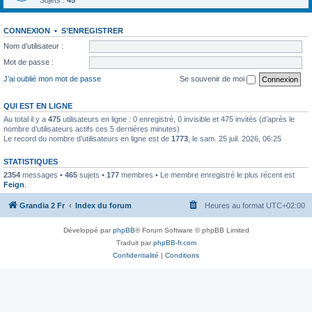
Sujets :
45
CONNEXION
•
S’ENREGISTRER
Nom d’utilisateur :
Mot de passe :
J’ai oublié mon mot de passe
Se souvenir de moi
QUI EST EN LIGNE
Au total il y a
475
utilisateurs en ligne : 0 enregistré, 0 invisible et 475 invités (d’après le
nombre d’utilisateurs actifs ces 5 dernières minutes)
Le record du nombre d’utilisateurs en ligne est de
1773
, le sam. 25 juil. 2026, 06:25
STATISTIQUES
2354
messages •
465
sujets •
177
membres • Le membre enregistré le plus récent est
Feign
.
Grandia 2 Fr
Index du forum
Heures au format
UTC+02:00
Développé par
phpBB
® Forum Software © phpBB Limited
Traduit par
phpBB-fr.com
Confidentialité
|
Conditions