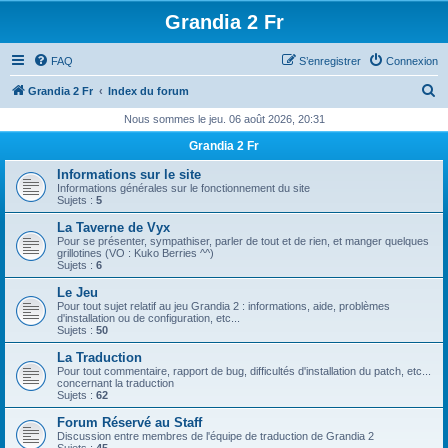
Grandia 2 Fr
FAQ
S’enregistrer
Connexion
R
Grandia 2 Fr
Index du forum
e
Nous sommes le jeu. 06 août 2026, 20:31
c
Grandia 2 Fr
h
Informations sur le site
e
Informations générales sur le fonctionnement du site
Sujets :
5
r
La Taverne de Vyx
c
Pour se présenter, sympathiser, parler de tout et de rien, et manger quelques
grillotines (VO : Kuko Berries ^^)
h
Sujets :
6
e
Le Jeu
Pour tout sujet relatif au jeu Grandia 2 : informations, aide, problèmes
r
d'installation ou de configuration, etc...
Sujets :
50
La Traduction
Pour tout commentaire, rapport de bug, difficultés d'installation du patch, etc...
concernant la traduction
Sujets :
62
Forum Réservé au Staff
Discussion entre membres de l'équipe de traduction de Grandia 2