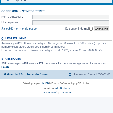
Sujets :
45
CONNEXION
•
S’ENREGISTRER
Nom d’utilisateur :
Mot de passe :
J’ai oublié mon mot de passe
Se souvenir de moi
QUI EST EN LIGNE
Au total il y a
661
utilisateurs en ligne : 0 enregistré, 0 invisible et 661 invités (d’après le
nombre d’utilisateurs actifs ces 5 dernières minutes)
Le record du nombre d’utilisateurs en ligne est de
1773
, le sam. 25 juil. 2026, 06:25
STATISTIQUES
2354
messages •
465
sujets •
177
membres • Le membre enregistré le plus récent est
Feign
.
Grandia 2 Fr
Index du forum
Heures au format
UTC+02:00
Développé par
phpBB
® Forum Software © phpBB Limited
Traduit par
phpBB-fr.com
Confidentialité
|
Conditions