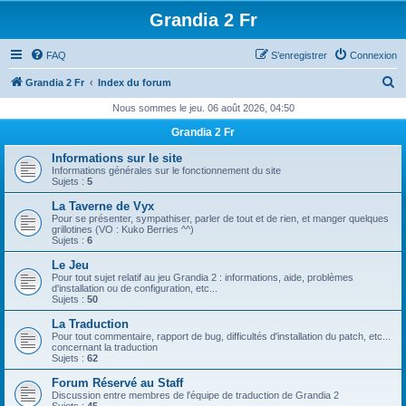
Grandia 2 Fr
FAQ
S’enregistrer
Connexion
R
Grandia 2 Fr
Index du forum
e
Nous sommes le jeu. 06 août 2026, 04:50
c
Grandia 2 Fr
h
Informations sur le site
e
Informations générales sur le fonctionnement du site
Sujets :
5
r
La Taverne de Vyx
c
Pour se présenter, sympathiser, parler de tout et de rien, et manger quelques
grillotines (VO : Kuko Berries ^^)
h
Sujets :
6
e
Le Jeu
Pour tout sujet relatif au jeu Grandia 2 : informations, aide, problèmes
r
d'installation ou de configuration, etc...
Sujets :
50
La Traduction
Pour tout commentaire, rapport de bug, difficultés d'installation du patch, etc...
concernant la traduction
Sujets :
62
Forum Réservé au Staff
Discussion entre membres de l'équipe de traduction de Grandia 2