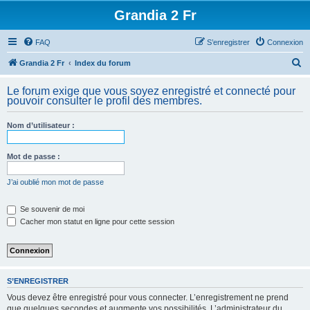
Grandia 2 Fr
FAQ
S’enregistrer
Connexion
R
Grandia 2 Fr
Index du forum
e
Le forum exige que vous soyez enregistré et connecté pour
c
pouvoir consulter le profil des membres.
h
Nom d’utilisateur :
e
r
Mot de passe :
c
h
J’ai oublié mon mot de passe
e
Se souvenir de moi
r
Cacher mon statut en ligne pour cette session
S’ENREGISTRER
Vous devez être enregistré pour vous connecter. L’enregistrement ne prend
que quelques secondes et augmente vos possibilités. L’administrateur du