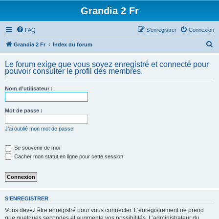
Grandia 2 Fr
FAQ
S’enregistrer
Connexion
R
Grandia 2 Fr
Index du forum
e
Le forum exige que vous soyez enregistré et connecté pour
c
pouvoir consulter le profil des membres.
h
Nom d’utilisateur :
e
r
Mot de passe :
c
h
J’ai oublié mon mot de passe
e
Se souvenir de moi
r
Cacher mon statut en ligne pour cette session
S’ENREGISTRER
Vous devez être enregistré pour vous connecter. L’enregistrement ne prend
que quelques secondes et augmente vos possibilités. L’administrateur du