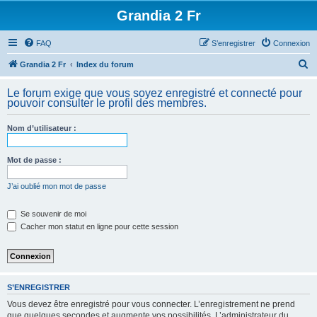
Grandia 2 Fr
FAQ
S’enregistrer
Connexion
R
Grandia 2 Fr
Index du forum
e
Le forum exige que vous soyez enregistré et connecté pour
c
pouvoir consulter le profil des membres.
h
Nom d’utilisateur :
e
r
Mot de passe :
c
h
J’ai oublié mon mot de passe
e
Se souvenir de moi
r
Cacher mon statut en ligne pour cette session
S’ENREGISTRER
Vous devez être enregistré pour vous connecter. L’enregistrement ne prend
que quelques secondes et augmente vos possibilités. L’administrateur du