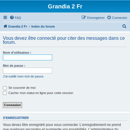
Grandia 2 Fr
FAQ
S’enregistrer
Connexion
R
Grandia 2 Fr
Index du forum
e
Vous devez être connecté pour citer des messages dans ce
c
forum.
h
Nom d’utilisateur :
e
r
Mot de passe :
c
h
J’ai oublié mon mot de passe
e
Se souvenir de moi
r
Cacher mon statut en ligne pour cette session
S’ENREGISTRER
Vous devez être enregistré pour vous connecter. L’enregistrement ne prend
que quelques secondes et augmente vos possibilités. L’administrateur du