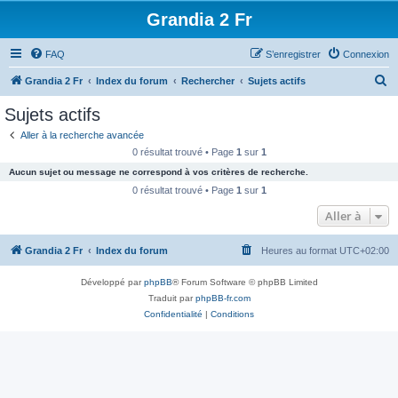
Grandia 2 Fr
FAQ
S’enregistrer
Connexion
R
Grandia 2 Fr
Index du forum
Rechercher
Sujets actifs
e
Sujets actifs
c
Aller à la recherche avancée
h
0 résultat trouvé • Page
1
sur
1
e
Aucun sujet ou message ne correspond à vos critères de recherche.
r
0 résultat trouvé • Page
1
sur
1
c
Aller à
h
Grandia 2 Fr
Index du forum
Heures au format
UTC+02:00
e
r
Développé par
phpBB
® Forum Software © phpBB Limited
Traduit par
phpBB-fr.com
Confidentialité
|
Conditions