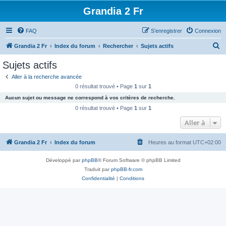
Grandia 2 Fr
FAQ
S’enregistrer
Connexion
R
Grandia 2 Fr
Index du forum
Rechercher
Sujets actifs
e
Sujets actifs
c
Aller à la recherche avancée
h
0 résultat trouvé • Page
1
sur
1
e
Aucun sujet ou message ne correspond à vos critères de recherche.
r
0 résultat trouvé • Page
1
sur
1
c
Aller à
h
Grandia 2 Fr
Index du forum
Heures au format
UTC+02:00
e
r
Développé par
phpBB
® Forum Software © phpBB Limited
Traduit par
phpBB-fr.com
Confidentialité
|
Conditions