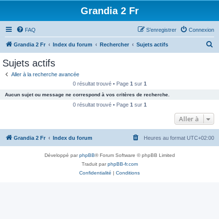
Grandia 2 Fr
FAQ
S’enregistrer
Connexion
R
Grandia 2 Fr
Index du forum
Rechercher
Sujets actifs
e
Sujets actifs
c
Aller à la recherche avancée
h
0 résultat trouvé • Page
1
sur
1
e
Aucun sujet ou message ne correspond à vos critères de recherche.
r
0 résultat trouvé • Page
1
sur
1
c
Aller à
h
Grandia 2 Fr
Index du forum
Heures au format
UTC+02:00
e
r
Développé par
phpBB
® Forum Software © phpBB Limited
Traduit par
phpBB-fr.com
Confidentialité
|
Conditions