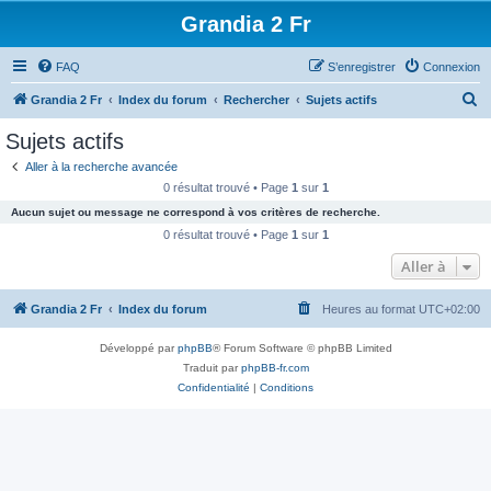
Grandia 2 Fr
FAQ
S’enregistrer
Connexion
R
Grandia 2 Fr
Index du forum
Rechercher
Sujets actifs
e
Sujets actifs
c
Aller à la recherche avancée
h
0 résultat trouvé • Page
1
sur
1
e
Aucun sujet ou message ne correspond à vos critères de recherche.
r
0 résultat trouvé • Page
1
sur
1
c
Aller à
h
Grandia 2 Fr
Index du forum
Heures au format
UTC+02:00
e
r
Développé par
phpBB
® Forum Software © phpBB Limited
Traduit par
phpBB-fr.com
Confidentialité
|
Conditions