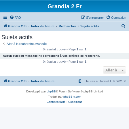
Grandia 2 Fr
FAQ
S’enregistrer
Connexion
R
Grandia 2 Fr
Index du forum
Rechercher
Sujets actifs
e
Sujets actifs
c
Aller à la recherche avancée
h
0 résultat trouvé • Page
1
sur
1
e
Aucun sujet ou message ne correspond à vos critères de recherche.
r
0 résultat trouvé • Page
1
sur
1
c
Aller à
h
Grandia 2 Fr
Index du forum
Heures au format
UTC+02:00
e
r
Développé par
phpBB
® Forum Software © phpBB Limited
Traduit par
phpBB-fr.com
Confidentialité
|
Conditions