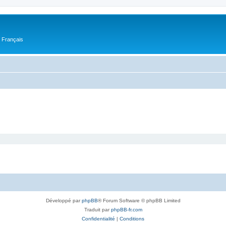
n Français
Développé par
phpBB
® Forum Software © phpBB Limited
Traduit par
phpBB-fr.com
Confidentialité
|
Conditions