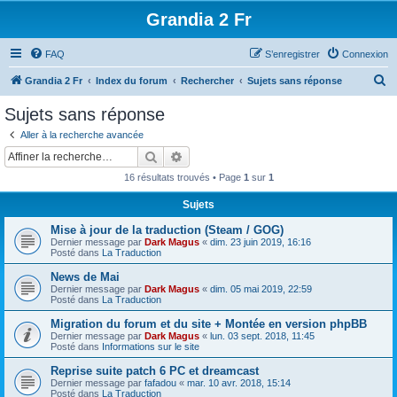
Grandia 2 Fr
FAQ
S’enregistrer
Connexion
R
Grandia 2 Fr
Index du forum
Rechercher
Sujets sans réponse
e
Sujets sans réponse
c
Aller à la recherche avancée
h
Rechercher
Recherche avancée
e
16 résultats trouvés • Page
1
sur
1
r
Sujets
c
Mise à jour de la traduction (Steam / GOG)
h
Dernier message par
Dark Magus
«
dim. 23 juin 2019, 16:16
e
Posté dans
La Traduction
r
News de Mai
Dernier message par
Dark Magus
«
dim. 05 mai 2019, 22:59
Posté dans
La Traduction
Migration du forum et du site + Montée en version phpBB
Dernier message par
Dark Magus
«
lun. 03 sept. 2018, 11:45
Posté dans
Informations sur le site
Reprise suite patch 6 PC et dreamcast
Dernier message par
fafadou
«
mar. 10 avr. 2018, 15:14
Posté dans
La Traduction