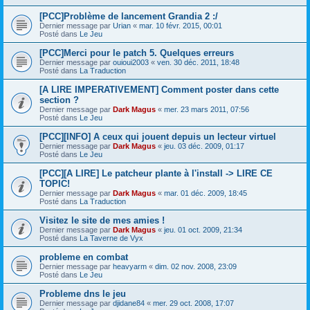
[PCC]Problème de lancement Grandia 2 :/
Dernier message par
Urian
«
mar. 10 févr. 2015, 00:01
Posté dans
Le Jeu
[PCC]Merci pour le patch 5. Quelques erreurs
Dernier message par
ouioui2003
«
ven. 30 déc. 2011, 18:48
Posté dans
La Traduction
[A LIRE IMPERATIVEMENT] Comment poster dans cette
section ?
Dernier message par
Dark Magus
«
mer. 23 mars 2011, 07:56
Posté dans
Le Jeu
[PCC][INFO] A ceux qui jouent depuis un lecteur virtuel
Dernier message par
Dark Magus
«
jeu. 03 déc. 2009, 01:17
Posté dans
Le Jeu
[PCC][A LIRE] Le patcheur plante à l'install -> LIRE CE
TOPIC!
Dernier message par
Dark Magus
«
mar. 01 déc. 2009, 18:45
Posté dans
La Traduction
Visitez le site de mes amies !
Dernier message par
Dark Magus
«
jeu. 01 oct. 2009, 21:34
Posté dans
La Taverne de Vyx
probleme en combat
Dernier message par
heavyarm
«
dim. 02 nov. 2008, 23:09
Posté dans
Le Jeu
Probleme dns le jeu
Dernier message par
djidane84
«
mer. 29 oct. 2008, 17:07