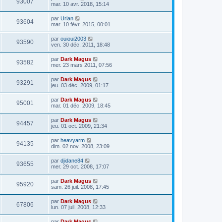
93007
mar. 10 avr. 2018, 15:14
par
Urian
93604
mar. 10 févr. 2015, 00:01
par
ouioui2003
93590
ven. 30 déc. 2011, 18:48
par
Dark Magus
93582
mer. 23 mars 2011, 07:56
par
Dark Magus
93291
jeu. 03 déc. 2009, 01:17
par
Dark Magus
95001
mar. 01 déc. 2009, 18:45
par
Dark Magus
94457
jeu. 01 oct. 2009, 21:34
par
heavyarm
94135
dim. 02 nov. 2008, 23:09
par
djidane84
93655
mer. 29 oct. 2008, 17:07
par
Dark Magus
95920
sam. 26 juil. 2008, 17:45
par
Dark Magus
67806
lun. 07 juil. 2008, 12:33
par
Dark Magus