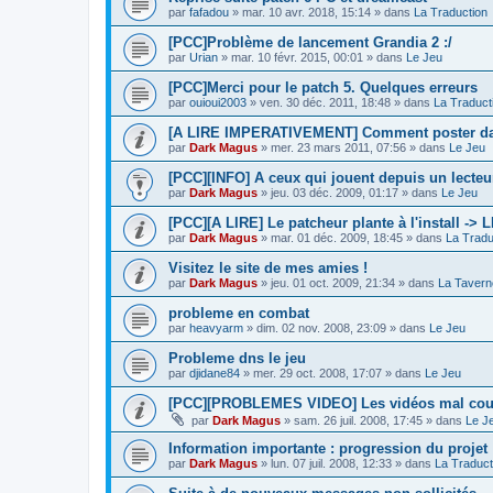
par
fafadou
»
mar. 10 avr. 2018, 15:14
» dans
La Traduction
[PCC]Problème de lancement Grandia 2 :/
par
Urian
»
mar. 10 févr. 2015, 00:01
» dans
Le Jeu
[PCC]Merci pour le patch 5. Quelques erreurs
par
ouioui2003
»
ven. 30 déc. 2011, 18:48
» dans
La Traduct
[A LIRE IMPERATIVEMENT] Comment poster dan
par
Dark Magus
»
mer. 23 mars 2011, 07:56
» dans
Le Jeu
[PCC][INFO] A ceux qui jouent depuis un lecteur
par
Dark Magus
»
jeu. 03 déc. 2009, 01:17
» dans
Le Jeu
[PCC][A LIRE] Le patcheur plante à l'install ->
par
Dark Magus
»
mar. 01 déc. 2009, 18:45
» dans
La Tradu
Visitez le site de mes amies !
par
Dark Magus
»
jeu. 01 oct. 2009, 21:34
» dans
La Tavern
probleme en combat
par
heavyarm
»
dim. 02 nov. 2008, 23:09
» dans
Le Jeu
Probleme dns le jeu
par
djidane84
»
mer. 29 oct. 2008, 17:07
» dans
Le Jeu
[PCC][PROBLEMES VIDEO] Les vidéos mal co
par
Dark Magus
»
sam. 26 juil. 2008, 17:45
» dans
Le J
Information importante : progression du projet
par
Dark Magus
»
lun. 07 juil. 2008, 12:33
» dans
La Traduct