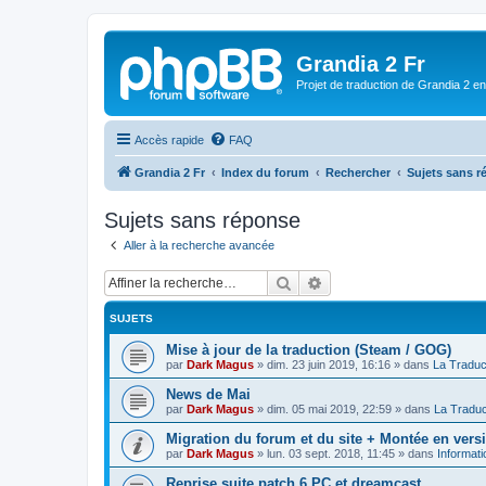
Grandia 2 Fr
Projet de traduction de Grandia 2 e
Accès rapide
FAQ
Grandia 2 Fr
Index du forum
Rechercher
Sujets sans 
Sujets sans réponse
Aller à la recherche avancée
Rechercher
Recherche avancée
SUJETS
Mise à jour de la traduction (Steam / GOG)
par
Dark Magus
»
dim. 23 juin 2019, 16:16
» dans
La Traduc
News de Mai
par
Dark Magus
»
dim. 05 mai 2019, 22:59
» dans
La Traduc
Migration du forum et du site + Montée en ver
par
Dark Magus
»
lun. 03 sept. 2018, 11:45
» dans
Informati
Reprise suite patch 6 PC et dreamcast