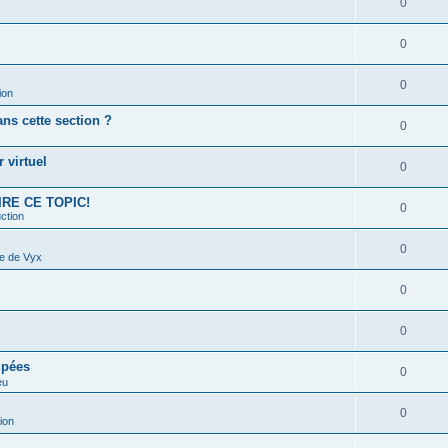
0
0
0
ion
s cette section ?
0
 virtuel
0
 LIRE CE TOPIC!
0
ction
0
e de Vyx
0
0
upées
0
eu
0
ion