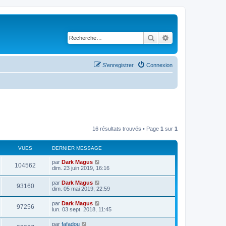
Rechercher
Recherche avancé
S’enregistrer
Connexion
16 résultats trouvés • Page
1
sur
1
VUES
DERNIER MESSAGE
par
Dark Magus
104562
dim. 23 juin 2019, 16:16
par
Dark Magus
93160
dim. 05 mai 2019, 22:59
par
Dark Magus
97256
lun. 03 sept. 2018, 11:45
par
fafadou