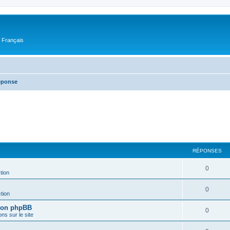
n Français
réponse
RÉPONSES
0
tion
0
tion
sion phpBB
0
ons sur le site