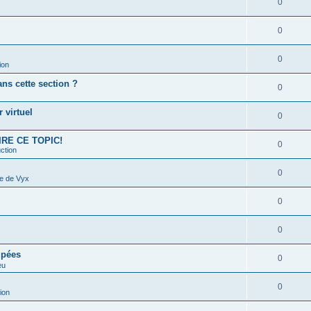
0
0
0
ion
s cette section ?
0
 virtuel
0
 LIRE CE TOPIC!
0
ction
0
e de Vyx
0
0
upées
0
eu
0
ion