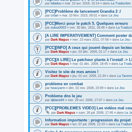
par
fafadou
»
mar. 10 avr. 2018, 15:14
» dans
La Traduction
[PCC]Problème de lancement Grandia 2 :/
par
Urian
»
mar. 10 févr. 2015, 00:01
» dans
Le Jeu
[PCC]Merci pour le patch 5. Quelques erreurs
par
ouioui2003
»
ven. 30 déc. 2011, 18:48
» dans
La Traduct
[A LIRE IMPERATIVEMENT] Comment poster dan
par
Dark Magus
»
mer. 23 mars 2011, 07:56
» dans
Le Jeu
[PCC][INFO] A ceux qui jouent depuis un lecteur
par
Dark Magus
»
jeu. 03 déc. 2009, 01:17
» dans
Le Jeu
[PCC][A LIRE] Le patcheur plante à l'install ->
par
Dark Magus
»
mar. 01 déc. 2009, 18:45
» dans
La Tradu
Visitez le site de mes amies !
par
Dark Magus
»
jeu. 01 oct. 2009, 21:34
» dans
La Tavern
probleme en combat
par
heavyarm
»
dim. 02 nov. 2008, 23:09
» dans
Le Jeu
Probleme dns le jeu
par
djidane84
»
mer. 29 oct. 2008, 17:07
» dans
Le Jeu
[PCC][PROBLEMES VIDEO] Les vidéos mal co
par
Dark Magus
»
sam. 26 juil. 2008, 17:45
» dans
Le J
Information importante : progression du projet
par
Dark Magus
»
lun. 07 juil. 2008, 12:33
» dans
La Traduct