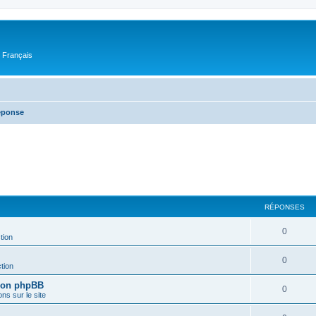
n Français
réponse
RÉPONSES
0
tion
0
tion
sion phpBB
0
ons sur le site