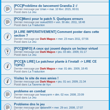
[PCC]Problème de lancement Grandia 2 :/
Dernier message par
Urian
«
mar. 10 févr. 2015, 00:01
Posté dans
Le Jeu
[PCC]Merci pour le patch 5. Quelques erreurs
Dernier message par
ouioui2003
«
ven. 30 déc. 2011, 18:48
Posté dans
La Traduction
[A LIRE IMPERATIVEMENT] Comment poster dans cette
section ?
Dernier message par
Dark Magus
«
mer. 23 mars 2011, 07:56
Posté dans
Le Jeu
[PCC][INFO] A ceux qui jouent depuis un lecteur virtuel
Dernier message par
Dark Magus
«
jeu. 03 déc. 2009, 01:17
Posté dans
Le Jeu
[PCC][A LIRE] Le patcheur plante à l'install -> LIRE CE
TOPIC!
Dernier message par
Dark Magus
«
mar. 01 déc. 2009, 18:45
Posté dans
La Traduction
Visitez le site de mes amies !
Dernier message par
Dark Magus
«
jeu. 01 oct. 2009, 21:34
Posté dans
La Taverne de Vyx
probleme en combat
Dernier message par
heavyarm
«
dim. 02 nov. 2008, 23:09
Posté dans
Le Jeu
Probleme dns le jeu
Dernier message par
djidane84
«
mer. 29 oct. 2008, 17:07