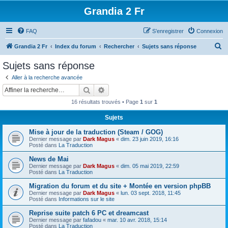
Grandia 2 Fr
FAQ
S’enregistrer
Connexion
R
Grandia 2 Fr
Index du forum
Rechercher
Sujets sans réponse
e
Sujets sans réponse
c
Aller à la recherche avancée
h
Rechercher
Recherche avancée
e
16 résultats trouvés • Page
1
sur
1
r
Sujets
c
Mise à jour de la traduction (Steam / GOG)
h
Dernier message par
Dark Magus
«
dim. 23 juin 2019, 16:16
e
Posté dans
La Traduction
r
News de Mai
Dernier message par
Dark Magus
«
dim. 05 mai 2019, 22:59
Posté dans
La Traduction
Migration du forum et du site + Montée en version phpBB
Dernier message par
Dark Magus
«
lun. 03 sept. 2018, 11:45
Posté dans
Informations sur le site
Reprise suite patch 6 PC et dreamcast
Dernier message par
fafadou
«
mar. 10 avr. 2018, 15:14
Posté dans
La Traduction