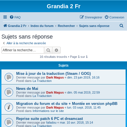
Grandia 2 Fr
FAQ
S’enregistrer
Connexion
R
Grandia 2 Fr
Index du forum
Rechercher
Sujets sans réponse
e
Sujets sans réponse
c
Aller à la recherche avancée
h
Rechercher
Recherche avancée
e
16 résultats trouvés • Page
1
sur
1
r
Sujets
c
Mise à jour de la traduction (Steam / GOG)
h
Dernier message par
Dark Magus
«
dim. 23 juin 2019, 16:16
e
Posté dans
La Traduction
r
News de Mai
Dernier message par
Dark Magus
«
dim. 05 mai 2019, 22:59
Posté dans
La Traduction
Migration du forum et du site + Montée en version phpBB
Dernier message par
Dark Magus
«
lun. 03 sept. 2018, 11:45
Posté dans
Informations sur le site
Reprise suite patch 6 PC et dreamcast
Dernier message par
fafadou
«
mar. 10 avr. 2018, 15:14
Posté dans
La Traduction