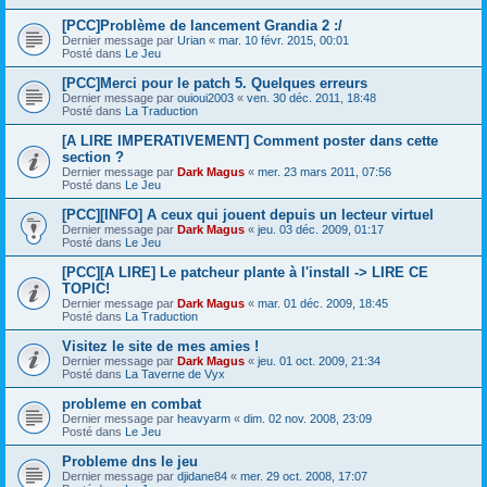
[PCC]Problème de lancement Grandia 2 :/
Dernier message par
Urian
«
mar. 10 févr. 2015, 00:01
Posté dans
Le Jeu
[PCC]Merci pour le patch 5. Quelques erreurs
Dernier message par
ouioui2003
«
ven. 30 déc. 2011, 18:48
Posté dans
La Traduction
[A LIRE IMPERATIVEMENT] Comment poster dans cette
section ?
Dernier message par
Dark Magus
«
mer. 23 mars 2011, 07:56
Posté dans
Le Jeu
[PCC][INFO] A ceux qui jouent depuis un lecteur virtuel
Dernier message par
Dark Magus
«
jeu. 03 déc. 2009, 01:17
Posté dans
Le Jeu
[PCC][A LIRE] Le patcheur plante à l'install -> LIRE CE
TOPIC!
Dernier message par
Dark Magus
«
mar. 01 déc. 2009, 18:45
Posté dans
La Traduction
Visitez le site de mes amies !
Dernier message par
Dark Magus
«
jeu. 01 oct. 2009, 21:34
Posté dans
La Taverne de Vyx
probleme en combat
Dernier message par
heavyarm
«
dim. 02 nov. 2008, 23:09
Posté dans
Le Jeu
Probleme dns le jeu
Dernier message par
djidane84
«
mer. 29 oct. 2008, 17:07