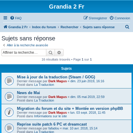
Grandia 2 Fr
FAQ
S’enregistrer
Connexion
R
Grandia 2 Fr
Index du forum
Rechercher
Sujets sans réponse
e
Sujets sans réponse
c
Aller à la recherche avancée
h
Rechercher
Recherche avancée
e
16 résultats trouvés • Page
1
sur
1
r
Sujets
c
Mise à jour de la traduction (Steam / GOG)
h
Dernier message par
Dark Magus
«
dim. 23 juin 2019, 16:16
e
Posté dans
La Traduction
r
News de Mai
Dernier message par
Dark Magus
«
dim. 05 mai 2019, 22:59
Posté dans
La Traduction
Migration du forum et du site + Montée en version phpBB
Dernier message par
Dark Magus
«
lun. 03 sept. 2018, 11:45
Posté dans
Informations sur le site
Reprise suite patch 6 PC et dreamcast
Dernier message par
fafadou
«
mar. 10 avr. 2018, 15:14
Posté dans
La Traduction