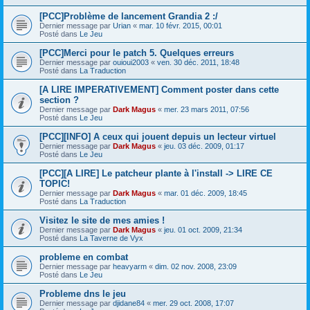
[PCC]Problème de lancement Grandia 2 :/
Dernier message par
Urian
«
mar. 10 févr. 2015, 00:01
Posté dans
Le Jeu
[PCC]Merci pour le patch 5. Quelques erreurs
Dernier message par
ouioui2003
«
ven. 30 déc. 2011, 18:48
Posté dans
La Traduction
[A LIRE IMPERATIVEMENT] Comment poster dans cette
section ?
Dernier message par
Dark Magus
«
mer. 23 mars 2011, 07:56
Posté dans
Le Jeu
[PCC][INFO] A ceux qui jouent depuis un lecteur virtuel
Dernier message par
Dark Magus
«
jeu. 03 déc. 2009, 01:17
Posté dans
Le Jeu
[PCC][A LIRE] Le patcheur plante à l'install -> LIRE CE
TOPIC!
Dernier message par
Dark Magus
«
mar. 01 déc. 2009, 18:45
Posté dans
La Traduction
Visitez le site de mes amies !
Dernier message par
Dark Magus
«
jeu. 01 oct. 2009, 21:34
Posté dans
La Taverne de Vyx
probleme en combat
Dernier message par
heavyarm
«
dim. 02 nov. 2008, 23:09
Posté dans
Le Jeu
Probleme dns le jeu
Dernier message par
djidane84
«
mer. 29 oct. 2008, 17:07