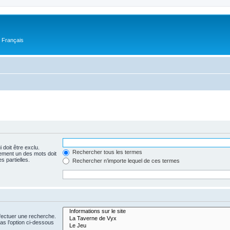
n Français
 doit être exclu.
Rechercher tous les termes
ement un des mots doit
s partielles.
Rechercher n’importe lequel de ces termes
fectuer une recherche.
s l’option ci-dessous