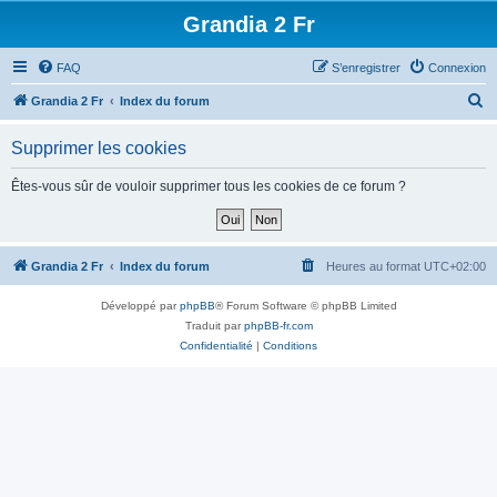
Grandia 2 Fr
FAQ
S’enregistrer
Connexion
R
Grandia 2 Fr
Index du forum
e
Supprimer les cookies
c
h
Êtes-vous sûr de vouloir supprimer tous les cookies de ce forum ?
e
r
c
Grandia 2 Fr
Index du forum
Heures au format
UTC+02:00
h
Développé par
phpBB
® Forum Software © phpBB Limited
e
Traduit par
phpBB-fr.com
r
Confidentialité
|
Conditions