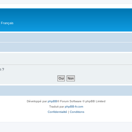
n Français
m ?
Développé par
phpBB
® Forum Software © phpBB Limited
Traduit par
phpBB-fr.com
Confidentialité
|
Conditions