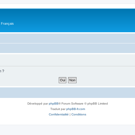
n Français
m ?
Développé par
phpBB
® Forum Software © phpBB Limited
Traduit par
phpBB-fr.com
Confidentialité
|
Conditions