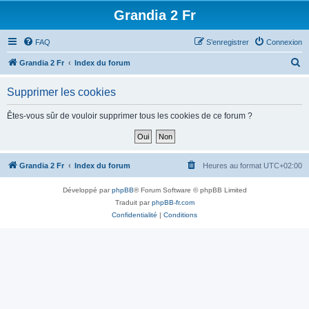
Grandia 2 Fr
FAQ
S’enregistrer
Connexion
R
Grandia 2 Fr
Index du forum
e
Supprimer les cookies
c
h
Êtes-vous sûr de vouloir supprimer tous les cookies de ce forum ?
e
r
c
Grandia 2 Fr
Index du forum
Heures au format
UTC+02:00
h
Développé par
phpBB
® Forum Software © phpBB Limited
e
Traduit par
phpBB-fr.com
r
Confidentialité
|
Conditions