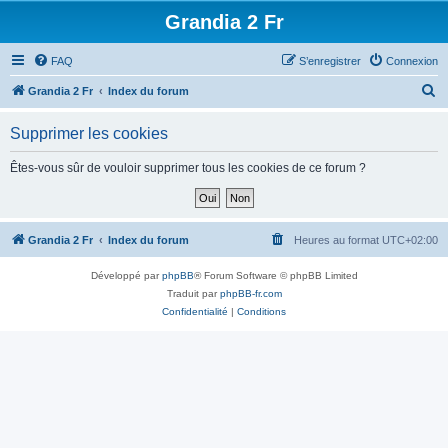
Grandia 2 Fr
FAQ
S’enregistrer
Connexion
R
Grandia 2 Fr
Index du forum
e
Supprimer les cookies
c
h
Êtes-vous sûr de vouloir supprimer tous les cookies de ce forum ?
e
r
c
Grandia 2 Fr
Index du forum
Heures au format
UTC+02:00
h
Développé par
phpBB
® Forum Software © phpBB Limited
e
Traduit par
phpBB-fr.com
r
Confidentialité
|
Conditions