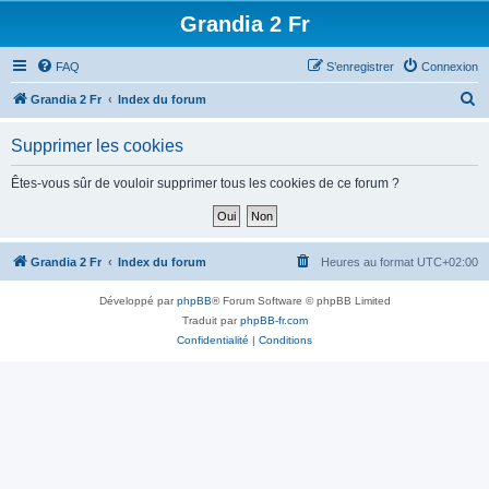
Grandia 2 Fr
FAQ
S’enregistrer
Connexion
R
Grandia 2 Fr
Index du forum
e
Supprimer les cookies
c
h
Êtes-vous sûr de vouloir supprimer tous les cookies de ce forum ?
e
r
c
Grandia 2 Fr
Index du forum
Heures au format
UTC+02:00
h
Développé par
phpBB
® Forum Software © phpBB Limited
e
Traduit par
phpBB-fr.com
r
Confidentialité
|
Conditions