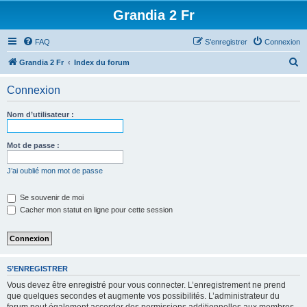
Grandia 2 Fr
FAQ
S’enregistrer
Connexion
R
Grandia 2 Fr
Index du forum
e
Connexion
c
h
Nom d’utilisateur :
e
r
Mot de passe :
c
J’ai oublié mon mot de passe
h
e
Se souvenir de moi
Cacher mon statut en ligne pour cette session
r
S’ENREGISTRER
Vous devez être enregistré pour vous connecter. L’enregistrement ne prend
que quelques secondes et augmente vos possibilités. L’administrateur du
forum peut également accorder des permissions additionnelles aux membres