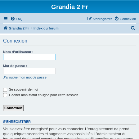
Grandia 2 Fr
FAQ
S’enregistrer
Connexion
R
Grandia 2 Fr
Index du forum
e
Connexion
c
h
Nom d’utilisateur :
e
r
Mot de passe :
c
J’ai oublié mon mot de passe
h
e
Se souvenir de moi
Cacher mon statut en ligne pour cette session
r
S’ENREGISTRER
Vous devez être enregistré pour vous connecter. L’enregistrement ne prend
que quelques secondes et augmente vos possibilités. L’administrateur du
forum peut également accorder des permissions additionnelles aux membres