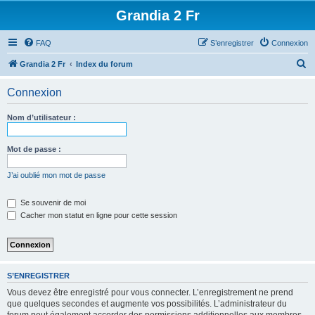
Grandia 2 Fr
FAQ
S’enregistrer
Connexion
R
Grandia 2 Fr
Index du forum
e
Connexion
c
h
Nom d’utilisateur :
e
r
Mot de passe :
c
J’ai oublié mon mot de passe
h
e
Se souvenir de moi
Cacher mon statut en ligne pour cette session
r
S’ENREGISTRER
Vous devez être enregistré pour vous connecter. L’enregistrement ne prend
que quelques secondes et augmente vos possibilités. L’administrateur du
forum peut également accorder des permissions additionnelles aux membres