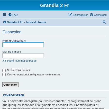
Grandia 2 Fr
FAQ
S’enregistrer
Connexion
R
Grandia 2 Fr
Index du forum
e
Connexion
c
h
Nom d’utilisateur :
e
r
Mot de passe :
c
J’ai oublié mon mot de passe
h
e
Se souvenir de moi
Cacher mon statut en ligne pour cette session
r
S’ENREGISTRER
Vous devez être enregistré pour vous connecter. L’enregistrement ne prend
que quelques secondes et augmente vos possibilités. L’administrateur du
forum peut également accorder des permissions additionnelles aux membres