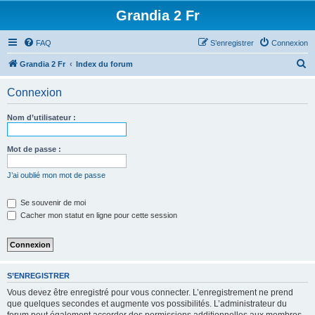
Grandia 2 Fr
FAQ
S’enregistrer
Connexion
R
Grandia 2 Fr
Index du forum
e
Connexion
c
h
Nom d’utilisateur :
e
r
Mot de passe :
c
J’ai oublié mon mot de passe
h
e
Se souvenir de moi
Cacher mon statut en ligne pour cette session
r
S’ENREGISTRER
Vous devez être enregistré pour vous connecter. L’enregistrement ne prend
que quelques secondes et augmente vos possibilités. L’administrateur du
forum peut également accorder des permissions additionnelles aux membres