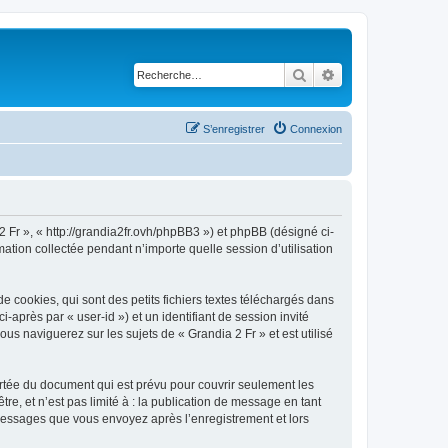
Rechercher
Recherche avancé
S’enregistrer
Connexion
2 Fr », « http://grandia2fr.ovh/phpBB3 ») et phpBB (désigné ci-
mation collectée pendant n’importe quelle session d’utilisation
 cookies, qui sont des petits fichiers textes téléchargés dans
i-après par « user-id ») et un identifiant de session invité
s naviguerez sur les sujets de « Grandia 2 Fr » et est utilisé
rtée du document qui est prévu pour couvrir seulement les
e, et n’est pas limité à : la publication de message en tant
s messages que vous envoyez après l’enregistrement et lors