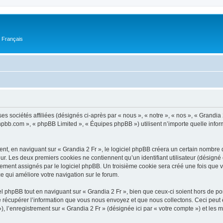
n Français
es sociétés affiliées (désignés ci-après par « nous », « notre », « nos », « Grandia 
.phpbb.com », « phpBB Limited », « Équipes phpBB ») utilisent n’importe quelle infor
t, en naviguant sur « Grandia 2 Fr », le logiciel phpBB créera un certain nombre de
ur. Les deux premiers cookies ne contiennent qu’un identifiant utilisateur (désigné c
ement assignés par le logiciel phpBB. Un troisième cookie sera créé une fois que vou
ce qui améliore votre navigation sur le forum.
 phpBB tout en naviguant sur « Grandia 2 Fr », bien que ceux-ci soient hors de po
écupérer l’information que vous nous envoyez et que nous collectons. Ceci peut êtr
 »), l’enregistrement sur « Grandia 2 Fr » (désignée ici par « votre compte ») et le