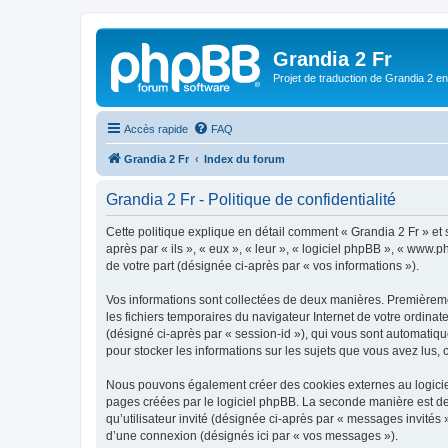
Grandia 2 Fr
Projet de traduction de Grandia 2 e
Accès rapide
FAQ
Grandia 2 Fr
Index du forum
Grandia 2 Fr - Politique de confidentialité
Cette politique explique en détail comment « Grandia 2 Fr » et s
après par « ils », « eux », « leur », « logiciel phpBB », « www
de votre part (désignée ci-après par « vos informations »).
Vos informations sont collectées de deux manières. Premièremen
les fichiers temporaires du navigateur Internet de votre ordinate
(désigné ci-après par « session-id »), qui vous sont automatiqu
pour stocker les informations sur les sujets que vous avez lus, 
Nous pouvons également créer des cookies externes au logiciel
pages créées par le logiciel phpBB. La seconde manière est de r
qu’utilisateur invité (désignée ci-après par « messages invités
d’une connexion (désignés ici par « vos messages »).