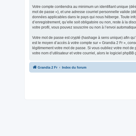
Votre compte contiendra au minimum un identifiant unique (dési
mot de passe »), et une adresse courriel personnelle valide (dé
données applicables dans le pays qui nous héberge. Toute infor
d’enregistrement, qu’elle soit obligatoire ou non, reste à la d
votre profil, vous pouvez souscrire ou non à l’envoi automatique
Votre mot de passe est crypté (hashage à sens unique) afin qu’i
est le moyen d’accès à votre compte sur « Grandia 2 Fr », con
légitimement votre mot de passe. Si vous oubliez votre mot de 
votre nom d’utilisateur et votre courriel, alors le logiciel ph
Grandia 2 Fr
Index du forum