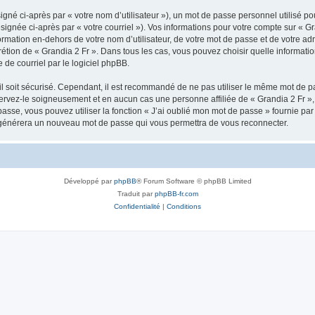
gné ci-après par « votre nom d’utilisateur »), un mot de passe personnel utilisé po
signée ci-après par « votre courriel »). Vos informations pour votre compte sur « Gr
mation en-dehors de votre nom d’utilisateur, de votre mot de passe et de votre adr
iscrétion de « Grandia 2 Fr ». Dans tous les cas, vous pouvez choisir quelle informa
 de courriel par le logiciel phpBB.
l soit sécurisé. Cependant, il est recommandé de ne pas utiliser le même mot de pas
servez-le soigneusement et en aucun cas une personne affiliée de « Grandia 2 Fr 
passe, vous pouvez utiliser la fonction « J’ai oublié mon mot de passe » fournie p
pBB générera un nouveau mot de passe qui vous permettra de vous reconnecter.
Développé par
phpBB
® Forum Software © phpBB Limited
Traduit par
phpBB-fr.com
Confidentialité
|
Conditions