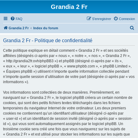
Grandia 2 Fr
FAQ
S’enregistrer
Connexion
R
Grandia 2 Fr
Index du forum
e
Grandia 2 Fr - Politique de confidentialité
c
h
Cette politique explique en détail comment « Grandia 2 Fr » et ses sociétés
affiliées (désignés ci-après par « nous », « notre », « nos », « Grandia 2 Fr »,
e
« http://grandia2fr.ovh/phpBB3 ») et phpBB (désigné ci-après par « ils »,
r
« eux », « leur », « logiciel phpBB », « www.phpbb.com », « phpBB Limited »,
« Équipes phpBB ») utilisent n’importe quelle information collectée pendant
c
n’importe quelle session d’utilisation de votre part (désignée ci-après par « vos
h
informations »).
e
Vos informations sont collectées de deux manières. Premièrement, en
r
naviguant sur « Grandia 2 Fr », le logiciel phpBB créera un certain nombre de
cookies, qui sont des petits fichiers textes téléchargés dans les fichiers
temporaires du navigateur Internet de votre ordinateur. Les deux premiers
cookies ne contiennent qu’un identifiant utilisateur (désigné ci-après par
« user-id ») et un identifiant de session invité (désigné ci-après par « session-
id »), qui vous sont automatiquement assignés par le logiciel phpBB. Un
troisième cookie sera créé une fois que vous naviguerez sur les sujets de
« Grandia 2 Fr » et est utilisé pour stocker les informations sur les sujets que