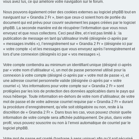
vous avez lus, ce qui améliore votre navigation sur le forum.
Nous pouvons également créer des cookies externes au logiciel phpBB tout en
naviguant sur « Grandia 2 Fr », bien que ceux-ci soient hors de portée du
document qui est prévu pour couvrir seulement les pages créées par le logiciel
phpBB. La seconde manière est de récupérer l’information que vous nous
envoyez et que nous collectons. Ceci peut être, et n’est pas limité à : la
publication de message en tant qu’utilisateur invité (désignée ci-après par
« messages invités »), l’enregistrement sur « Grandia 2 Fr » (désignée ici par
« votre compte ») et les messages que vous envoyez après l’enregistrement et
lors d’une connexion (désignés ici par « vos messages »).
Votre compte contiendra au minimum un identifiant unique (désigné ci-après
par « votre nom d’utilisateur »), un mot de passe personnel utilisé pour la
connexion à votre compte (désigné ci-après par « votre mot de passe »), et
une adresse courriel personnelle valide (désignée ci-après par « votre
courriel »). Vos informations pour votre compte sur « Grandia 2 Fr » sont
protégées par les lois de protection des données applicables dans le pays qui
nous héberge. Toute information en-dehors de votre nom d’utilisateur, de votre
mot de passe et de votre adresse courriel requise par « Grandia 2 Fr » durant
la procédure d’enregistrement, qu’elle soit obligatoire ou non, reste à la
discrétion de « Grandia 2 Fr ». Dans tous les cas, vous pouvez choisir quelle
information de votre compte sera affichée publiquement. De plus, dans votre
profil, vous pouvez souscrire ou non à l’envoi automatique de courriel par le
logiciel phpBB.
Votre mot de passe est crypté (hashage à sens unique) afin qu’il soit sécurisé.