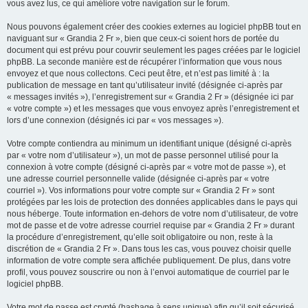
vous avez lus, ce qui améliore votre navigation sur le forum.
Nous pouvons également créer des cookies externes au logiciel phpBB tout en
naviguant sur « Grandia 2 Fr », bien que ceux-ci soient hors de portée du
document qui est prévu pour couvrir seulement les pages créées par le logiciel
phpBB. La seconde manière est de récupérer l’information que vous nous
envoyez et que nous collectons. Ceci peut être, et n’est pas limité à : la
publication de message en tant qu’utilisateur invité (désignée ci-après par
« messages invités »), l’enregistrement sur « Grandia 2 Fr » (désignée ici par
« votre compte ») et les messages que vous envoyez après l’enregistrement et
lors d’une connexion (désignés ici par « vos messages »).
Votre compte contiendra au minimum un identifiant unique (désigné ci-après
par « votre nom d’utilisateur »), un mot de passe personnel utilisé pour la
connexion à votre compte (désigné ci-après par « votre mot de passe »), et
une adresse courriel personnelle valide (désignée ci-après par « votre
courriel »). Vos informations pour votre compte sur « Grandia 2 Fr » sont
protégées par les lois de protection des données applicables dans le pays qui
nous héberge. Toute information en-dehors de votre nom d’utilisateur, de votre
mot de passe et de votre adresse courriel requise par « Grandia 2 Fr » durant
la procédure d’enregistrement, qu’elle soit obligatoire ou non, reste à la
discrétion de « Grandia 2 Fr ». Dans tous les cas, vous pouvez choisir quelle
information de votre compte sera affichée publiquement. De plus, dans votre
profil, vous pouvez souscrire ou non à l’envoi automatique de courriel par le
logiciel phpBB.
Votre mot de passe est crypté (hashage à sens unique) afin qu’il soit sécurisé.