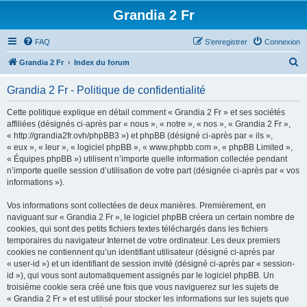
Grandia 2 Fr
FAQ
S’enregistrer
Connexion
R
Grandia 2 Fr
Index du forum
e
Grandia 2 Fr - Politique de confidentialité
c
h
Cette politique explique en détail comment « Grandia 2 Fr » et ses sociétés
affiliées (désignés ci-après par « nous », « notre », « nos », « Grandia 2 Fr »,
e
« http://grandia2fr.ovh/phpBB3 ») et phpBB (désigné ci-après par « ils »,
r
« eux », « leur », « logiciel phpBB », « www.phpbb.com », « phpBB Limited »,
« Équipes phpBB ») utilisent n’importe quelle information collectée pendant
c
n’importe quelle session d’utilisation de votre part (désignée ci-après par « vos
h
informations »).
e
Vos informations sont collectées de deux manières. Premièrement, en
r
naviguant sur « Grandia 2 Fr », le logiciel phpBB créera un certain nombre de
cookies, qui sont des petits fichiers textes téléchargés dans les fichiers
temporaires du navigateur Internet de votre ordinateur. Les deux premiers
cookies ne contiennent qu’un identifiant utilisateur (désigné ci-après par
« user-id ») et un identifiant de session invité (désigné ci-après par « session-
id »), qui vous sont automatiquement assignés par le logiciel phpBB. Un
troisième cookie sera créé une fois que vous naviguerez sur les sujets de
« Grandia 2 Fr » et est utilisé pour stocker les informations sur les sujets que