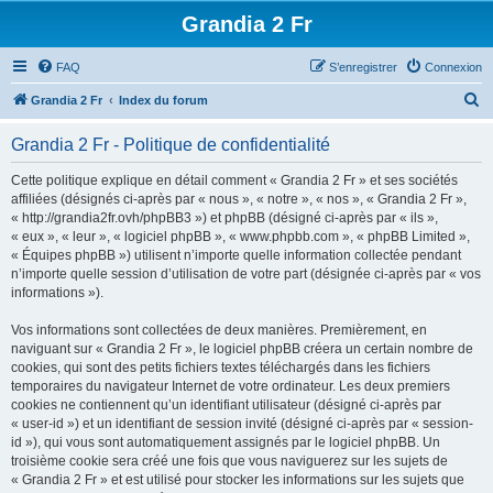
Grandia 2 Fr
FAQ
S’enregistrer
Connexion
R
Grandia 2 Fr
Index du forum
e
Grandia 2 Fr - Politique de confidentialité
c
h
Cette politique explique en détail comment « Grandia 2 Fr » et ses sociétés
affiliées (désignés ci-après par « nous », « notre », « nos », « Grandia 2 Fr »,
e
« http://grandia2fr.ovh/phpBB3 ») et phpBB (désigné ci-après par « ils »,
r
« eux », « leur », « logiciel phpBB », « www.phpbb.com », « phpBB Limited »,
« Équipes phpBB ») utilisent n’importe quelle information collectée pendant
c
n’importe quelle session d’utilisation de votre part (désignée ci-après par « vos
h
informations »).
e
Vos informations sont collectées de deux manières. Premièrement, en
r
naviguant sur « Grandia 2 Fr », le logiciel phpBB créera un certain nombre de
cookies, qui sont des petits fichiers textes téléchargés dans les fichiers
temporaires du navigateur Internet de votre ordinateur. Les deux premiers
cookies ne contiennent qu’un identifiant utilisateur (désigné ci-après par
« user-id ») et un identifiant de session invité (désigné ci-après par « session-
id »), qui vous sont automatiquement assignés par le logiciel phpBB. Un
troisième cookie sera créé une fois que vous naviguerez sur les sujets de
« Grandia 2 Fr » et est utilisé pour stocker les informations sur les sujets que