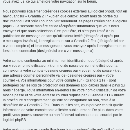
vous avez lus, ce qui améliore votre navigation sur le forum.
Nous pouvons également créer des cookies externes au logiciel phpBB tout en
naviguant sur « Grandia 2 Fr », bien que ceux-ci soient hors de portée du
document qui est prévu pour couvrir seulement les pages créées par le logiciel
phpBB. La seconde manière est de récupérer l’information que vous nous
envoyez et que nous collectons. Ceci peut être, et n’est pas limité à : la
publication de message en tant qu’utilisateur invité (désignée ci-après par
« messages invités »), l’enregistrement sur « Grandia 2 Fr » (désignée ici par
« votre compte ») et les messages que vous envoyez après l’enregistrement et
lors d’une connexion (désignés ici par « vos messages »).
Votre compte contiendra au minimum un identifiant unique (désigné ci-après
par « votre nom d’utilisateur »), un mot de passe personnel utilisé pour la
connexion à votre compte (désigné ci-après par « votre mot de passe »), et
une adresse courriel personnelle valide (désignée ci-après par « votre
courriel »). Vos informations pour votre compte sur « Grandia 2 Fr » sont
protégées par les lois de protection des données applicables dans le pays qui
nous héberge. Toute information en-dehors de votre nom d’utilisateur, de votre
mot de passe et de votre adresse courriel requise par « Grandia 2 Fr » durant
la procédure d’enregistrement, qu’elle soit obligatoire ou non, reste à la
discrétion de « Grandia 2 Fr ». Dans tous les cas, vous pouvez choisir quelle
information de votre compte sera affichée publiquement. De plus, dans votre
profil, vous pouvez souscrire ou non à l’envoi automatique de courriel par le
logiciel phpBB.
Votre mot de passe est crypté (hashage à sens unique) afin qu’il soit sécurisé.