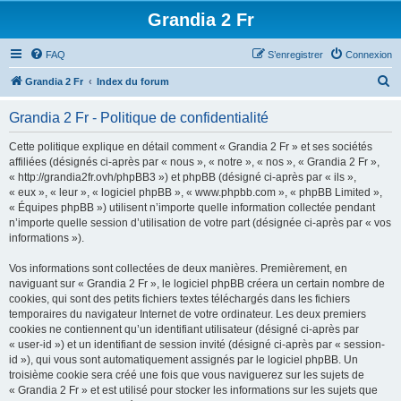
Grandia 2 Fr
FAQ
S’enregistrer
Connexion
R
Grandia 2 Fr
Index du forum
e
Grandia 2 Fr - Politique de confidentialité
c
h
Cette politique explique en détail comment « Grandia 2 Fr » et ses sociétés
affiliées (désignés ci-après par « nous », « notre », « nos », « Grandia 2 Fr »,
e
« http://grandia2fr.ovh/phpBB3 ») et phpBB (désigné ci-après par « ils »,
r
« eux », « leur », « logiciel phpBB », « www.phpbb.com », « phpBB Limited »,
« Équipes phpBB ») utilisent n’importe quelle information collectée pendant
c
n’importe quelle session d’utilisation de votre part (désignée ci-après par « vos
h
informations »).
e
Vos informations sont collectées de deux manières. Premièrement, en
r
naviguant sur « Grandia 2 Fr », le logiciel phpBB créera un certain nombre de
cookies, qui sont des petits fichiers textes téléchargés dans les fichiers
temporaires du navigateur Internet de votre ordinateur. Les deux premiers
cookies ne contiennent qu’un identifiant utilisateur (désigné ci-après par
« user-id ») et un identifiant de session invité (désigné ci-après par « session-
id »), qui vous sont automatiquement assignés par le logiciel phpBB. Un
troisième cookie sera créé une fois que vous naviguerez sur les sujets de
« Grandia 2 Fr » et est utilisé pour stocker les informations sur les sujets que