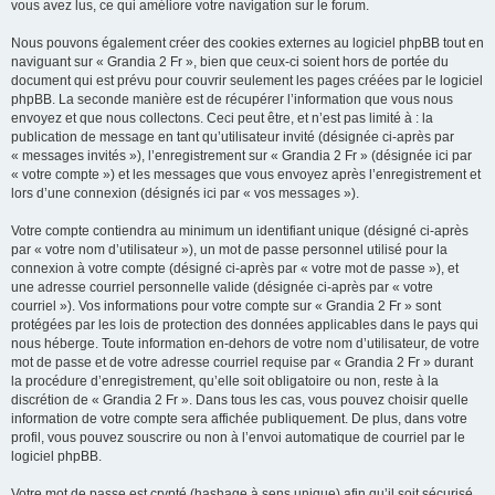
vous avez lus, ce qui améliore votre navigation sur le forum.
Nous pouvons également créer des cookies externes au logiciel phpBB tout en
naviguant sur « Grandia 2 Fr », bien que ceux-ci soient hors de portée du
document qui est prévu pour couvrir seulement les pages créées par le logiciel
phpBB. La seconde manière est de récupérer l’information que vous nous
envoyez et que nous collectons. Ceci peut être, et n’est pas limité à : la
publication de message en tant qu’utilisateur invité (désignée ci-après par
« messages invités »), l’enregistrement sur « Grandia 2 Fr » (désignée ici par
« votre compte ») et les messages que vous envoyez après l’enregistrement et
lors d’une connexion (désignés ici par « vos messages »).
Votre compte contiendra au minimum un identifiant unique (désigné ci-après
par « votre nom d’utilisateur »), un mot de passe personnel utilisé pour la
connexion à votre compte (désigné ci-après par « votre mot de passe »), et
une adresse courriel personnelle valide (désignée ci-après par « votre
courriel »). Vos informations pour votre compte sur « Grandia 2 Fr » sont
protégées par les lois de protection des données applicables dans le pays qui
nous héberge. Toute information en-dehors de votre nom d’utilisateur, de votre
mot de passe et de votre adresse courriel requise par « Grandia 2 Fr » durant
la procédure d’enregistrement, qu’elle soit obligatoire ou non, reste à la
discrétion de « Grandia 2 Fr ». Dans tous les cas, vous pouvez choisir quelle
information de votre compte sera affichée publiquement. De plus, dans votre
profil, vous pouvez souscrire ou non à l’envoi automatique de courriel par le
logiciel phpBB.
Votre mot de passe est crypté (hashage à sens unique) afin qu’il soit sécurisé.