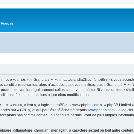
n Français
« notre », « nos », « Grandia 2 Fr », « http://grandia2fr.ovh/phpBB3 »), vous accep
s conditions suivantes, alors n’accédez pas et/ou n’utilisez pas « Grandia 2 Fr ».
t prudent de vérifier régulièrement celles-ci par vous-même. Si vous continuez d’ut
ditions découlant des mises à jour et/ou modifications.
ls », « eux », « leur », « logiciel phpBB », « www.phpbb.com », « phpBB Limited »,
-après par « GPL ») et qui peut être téléchargé depuis
www.phpbb.com
. Le logicie
acceptons pas comme contenu ou conduite permis. Pour de plus amples informations
lgaire, diffamatoire, choquant, menaçant, à caractère sexuel ou tout autre contenu 