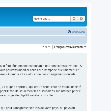
Rechercher
Recherche avancé
Connexion
Langue :
tez d’être légalement responsable des conditions suivantes. Si
 Nous pouvons modifier celles-ci à n’importe quel moment et
iliser « Grandia 2 Fr » alors que des changements ont été
 « Équipes phpBB ») qui est un script libre de forum, déclaré
l phpBB facilite seulement les discussions sur Internet. phpBB
 au sujet de phpBB, veuillez consulter :
qui peut transgresser les lois de votre pays, du pays où