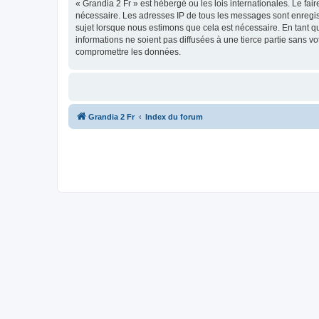
« Grandia 2 Fr » est hébergé ou les lois internationales. Le fa
nécessaire. Les adresses IP de tous les messages sont enregis
sujet lorsque nous estimons que cela est nécessaire. En tant 
informations ne soient pas diffusées à une tierce partie sans 
compromettre les données.
Grandia 2 Fr
Index du forum