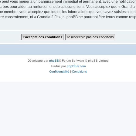
ire peut vous mener à un bannissement immédiat et permanent, avec une notification 
trées pour aider au renforcement de ces conditions. Vous acceptez que « Grandia 2
que membre, vous acceptez que toutes les informations que vous avez saisies soie
votre consentement, ni « Grandia 2 Fr », ni phpBB ne pourront être tenus comme resp
Développé par
phpBB
® Forum Software © phpBB Limited
Traduit par
phpBB-fr.com
Confidentialité
|
Conditions