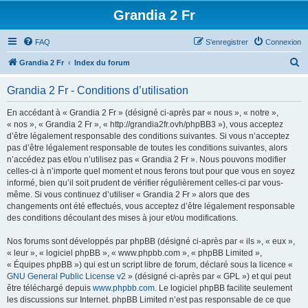
Grandia 2 Fr
FAQ
S’enregistrer
Connexion
R
Grandia 2 Fr
Index du forum
e
Grandia 2 Fr - Conditions d’utilisation
c
h
En accédant à « Grandia 2 Fr » (désigné ci-après par « nous », « notre »,
« nos », « Grandia 2 Fr », « http://grandia2fr.ovh/phpBB3 »), vous acceptez
e
d’être légalement responsable des conditions suivantes. Si vous n’acceptez
r
pas d’être légalement responsable de toutes les conditions suivantes, alors
n’accédez pas et/ou n’utilisez pas « Grandia 2 Fr ». Nous pouvons modifier
c
celles-ci à n’importe quel moment et nous ferons tout pour que vous en soyez
h
informé, bien qu’il soit prudent de vérifier régulièrement celles-ci par vous-
même. Si vous continuez d’utiliser « Grandia 2 Fr » alors que des
e
changements ont été effectués, vous acceptez d’être légalement responsable
r
des conditions découlant des mises à jour et/ou modifications.
Nos forums sont développés par phpBB (désigné ci-après par « ils », « eux »,
« leur », « logiciel phpBB », « www.phpbb.com », « phpBB Limited »,
« Équipes phpBB ») qui est un script libre de forum, déclaré sous la licence «
GNU General Public License v2
» (désigné ci-après par « GPL ») et qui peut
être téléchargé depuis
www.phpbb.com
. Le logiciel phpBB facilite seulement
les discussions sur Internet. phpBB Limited n’est pas responsable de ce que