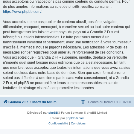
nous acceptons ou n’acceptons pas comme contenu ou conduite permis. Pour
de plus amples informations au sujet de phpBB, veuillez consulter :
https://www.phpbb.com/
.
Vous acceptez de ne pas publier de contenu abusif, obscène, vulgaire,
diffamatoire, choquant, menaçant, à caractère sexuel ou tout autre contenu qui
peut transgresser les lois de votre pays, du pays où « Grandia 2 Fr » est
hébergé ou les lois internationales. Le faire peut vous mener à un
bannissement immédiat et permanent, avec une notification à votre fournisseur
d’accès à Internet si nous le jugeons nécessaire. Les adresses IP de tous les
messages sont enregistrées pour aider au renforcement de ces conditions.
Vous acceptez que « Grandia 2 Fr » supprime, modifie, déplace ou verrouille
n’importe quel sujet lorsque nous estimons que cela est nécessaire. En tant
que membre, vous acceptez que toutes les informations que vous avez saisies
soient stockées dans notre base de données. Bien que ces informations ne
soient pas diffusées à une tierce partie sans votre consentement, ni « Grandia
2 Fr », ni phpBB ne pourront être tenus comme responsables en cas de
tentative de piratage visant à compromettre les données.
Grandia 2 Fr
Index du forum
Heures au format
UTC+02:00
Développé par
phpBB
® Forum Software © phpBB Limited
Traduit par
phpBB-fr.com
Confidentialité
|
Conditions