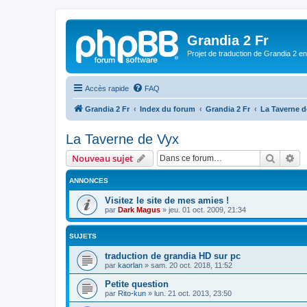
Grandia 2 Fr
Projet de traduction de Grandia 2 e
Accès rapide
FAQ
Grandia 2 Fr
Index du forum
Grandia 2 Fr
La Taverne d
La Taverne de Vyx
Recher
Re
Nouveau sujet
ANNONCES
Visitez le site de mes amies !
par
Dark Magus
»
jeu. 01 oct. 2009, 21:34
SUJETS
traduction de grandia HD sur pc
par
kaorlan
»
sam. 20 oct. 2018, 11:52
Petite question
par
Rito-kun
»
lun. 21 oct. 2013, 23:50