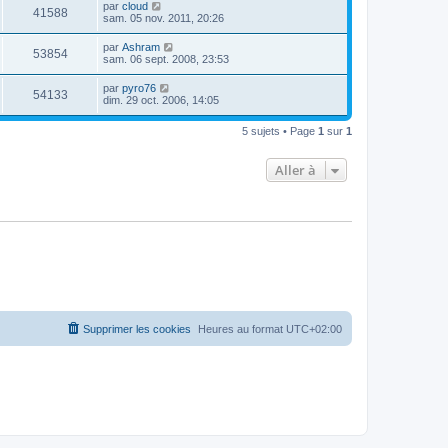
par
cloud
41588
sam. 05 nov. 2011, 20:26
par
Ashram
53854
sam. 06 sept. 2008, 23:53
par
pyro76
54133
dim. 29 oct. 2006, 14:05
5 sujets • Page
1
sur
1
Aller à
Supprimer les cookies
Heures au format
UTC+02:00