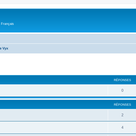
n Français
e Vyx
cher
cherche avancée
RÉPONSES
0
RÉPONSES
2
4