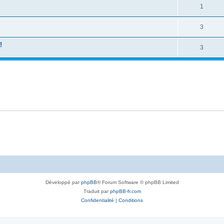
1
3
!
3
Développé par
phpBB
® Forum Software © phpBB Limited
Traduit par
phpBB-fr.com
Confidentialité
|
Conditions