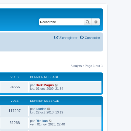
Rechercher
Recherche avancé
S’enregistrer
Connexion
5 sujets • Page
1
sur
1
VUES
DERNIER MESSAGE
par
Dark Magus
94556
jeu. 01 oct. 2009, 21:34
VUES
DERNIER MESSAGE
par
kaorlan
117297
lun. 22 oct. 2018, 13:19
par
Rito-kun
61268
ven. 01 nov. 2013, 22:40