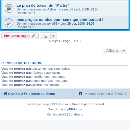
Le plan de travail du "Maître"
Dernier message par
Ashram
«
sam. 06 sept. 2008, 23:53
Réponses :
3
mes projets ou idee pour ceux qui sont partant !
Dernier message par
pyro76
«
dim. 29 oct. 2006, 14:05
Réponses :
3
Nouveau sujet
5 sujets • Page
1
sur
1
Aller à
PERMISSIONS DU FORUM
Vous
ne pouvez pas
poster de nouveaux sujets
Vous
ne pouvez pas
répondre aux sujets
Vous
ne pouvez pas
modifier vos messages
Vous
ne pouvez pas
supprimer vos messages
Vous
ne pouvez pas
joindre des fichiers
Grandia 2 Fr
Index du forum
Heures au format
UTC+02:00
Développé par
phpBB
® Forum Software © phpBB Limited
Traduit par
phpBB-fr.com
Confidentialité
|
Conditions