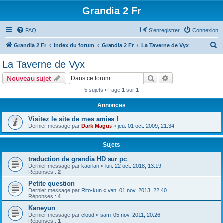
Grandia 2 Fr
FAQ
S’enregistrer
Connexion
R
Grandia 2 Fr
Index du forum
Grandia 2 Fr
La Taverne de Vyx
e
La Taverne de Vyx
c
Rechercher
Recherche avanc
Nouveau sujet
h
5 sujets • Page
1
sur
1
e
Annonces
r
c
Visitez le site de mes amies !
Dernier message par
Dark Magus
«
jeu. 01 oct. 2009, 21:34
h
e
Sujets
r
traduction de grandia HD sur pc
Dernier message par
kaorlan
«
lun. 22 oct. 2018, 13:19
Réponses :
2
Petite question
Dernier message par
Rito-kun
«
ven. 01 nov. 2013, 22:40
Réponses :
4
Kaneyun
Dernier message par
cloud
«
sam. 05 nov. 2011, 20:26
Réponses :
1