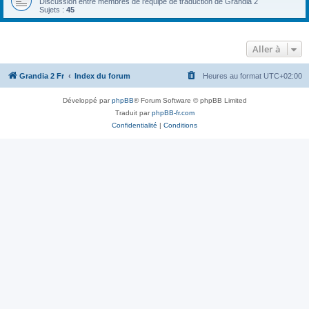
Discussion entre membres de l'équipe de traduction de Grandia 2
Sujets :
45
Aller à
Grandia 2 Fr
Index du forum
Heures au format
UTC+02:00
Développé par
phpBB
® Forum Software © phpBB Limited
Traduit par
phpBB-fr.com
Confidentialité
|
Conditions