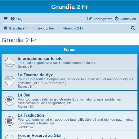
Grandia 2 Fr
FAQ
S’enregistrer
Connexion
R
Grandia 2 Fr
Index du forum
Grandia 2 Fr
e
Grandia 2 Fr
c
Forum
h
e
Informations sur le site
Informations générales sur le fonctionnement du site
r
Sujets :
5
c
La Taverne de Vyx
Pour se présenter, sympathiser, parler de tout et de rien, et manger quelques
h
grillotines (VO : Kuko Berries ^^)
Sujets :
6
e
Le Jeu
r
Pour tout sujet relatif au jeu Grandia 2 : informations, aide, problèmes
d'installation ou de configuration, etc...
Sujets :
50
La Traduction
Pour tout commentaire, rapport de bug, difficultés d'installation du patch, etc...
concernant la traduction
Sujets :
62
Forum Réservé au Staff